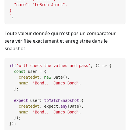
  "name": "LeBron James",
}
`
;
Toute valeur donnée qui n'est pas un comparateur
sera vérifiée exactement et enregistrée dans le
snapshot :
it
(
'will check the values and pass'
,
(
)
=>
{
const
 user 
=
{
createdAt
:
new
Date
(
)
,
name
:
'Bond... James Bond'
,
}
;
expect
(
user
)
.
toMatchSnapshot
(
{
createdAt
:
 expect
.
any
(
Date
)
,
name
:
'Bond... James Bond'
,
}
)
;
}
)
;