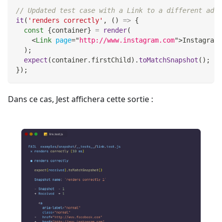
// Updated test case with a Link to a different addr
it
(
'renders correctly'
,
(
)
=>
{
const
{
container
}
=
render
(
<
Link
page
=
"
http://www.instagram.com
"
>
Instagram
<
)
;
expect
(
container
.
firstChild
)
.
toMatchSnapshot
(
)
;
}
)
;
Dans ce cas, Jest affichera cette sortie :