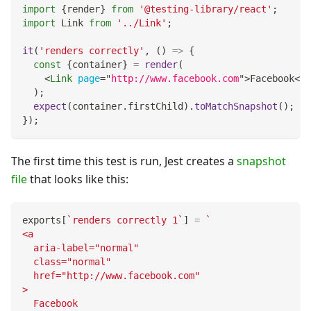
import
{
render
}
from
'@testing-library/react'
;
import
Link
from
'../Link'
;
it
(
'renders correctly'
,
(
)
=>
{
const
{
container
}
=
render
(
<
Link
page
=
"
http://www.facebook.com
"
>
Facebook
</
L
)
;
expect
(
container
.
firstChild
)
.
toMatchSnapshot
(
)
;
}
)
;
The first time this test is run, Jest creates a
snapshot
file
that looks like this:
exports
[
`
renders correctly 1
`
]
=
`
<a
  aria-label="normal"
  class="normal"
  href="http://www.facebook.com"
>
  Facebook