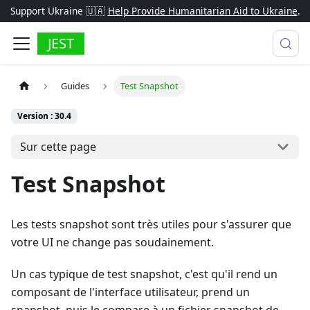
Support Ukraine 🇺🇦
Help Provide Humanitarian Aid to Ukraine
.
JEST
Guides
Test Snapshot
Version : 30.4
Sur cette page
Test Snapshot
Les tests snapshot sont très utiles pour s'assurer que
votre UI ne change pas soudainement.
Un cas typique de test snapshot, c'est qu'il rend un
composant de l'interface utilisateur, prend un
snapshot, puis le compare à un fichier snapshot de