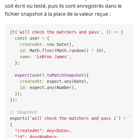
soit écrit ou testé, puis ils sont enregistrés dans le
fichier snapshot à la place de la valeur reçue :
it
(
'will check the matchers and pass'
,
(
)
=>
{
const
 user 
=
{
createdAt
:
new
Date
(
)
,
id
:
Math
.
floor
(
Math
.
random
(
)
*
20
)
,
name
:
'LeBron James'
,
}
;
expect
(
user
)
.
toMatchSnapshot
(
{
createdAt
:
 expect
.
any
(
Date
)
,
id
:
 expect
.
any
(
Number
)
,
}
)
;
}
)
;
// Snapshot
exports
[
`
will check the matchers and pass 1
`
]
=
`
{
  "createdAt": Any<Date>,
  "id": Any<Number>,