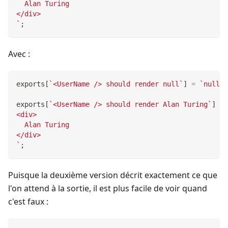
  Alan Turing
</div>
`
;
Avec :
exports
[
`
<UserName /> should render null
`
]
=
`
null
`
;
exports
[
`
<UserName /> should render Alan Turing
`
]
=
<div>
  Alan Turing
</div>
`
;
Puisque la deuxième version décrit exactement ce que
l'on attend à la sortie, il est plus facile de voir quand
c'est faux :