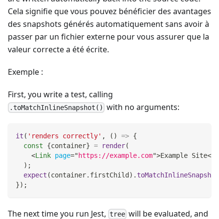
Cela signifie que vous pouvez bénéficier des avantages
des snapshots générés automatiquement sans avoir à
passer par un fichier externe pour vous assurer que la
valeur correcte a été écrite.
Exemple :
First, you write a test, calling
with no arguments:
.toMatchInlineSnapshot()
it
(
'renders correctly'
,
(
)
=>
{
const
{
container
}
=
render
(
<
Link
page
=
"
https://example.com
"
>
Example Site
</
L
)
;
expect
(
container
.
firstChild
)
.
toMatchInlineSnapshot
}
)
;
The next time you run Jest,
will be evaluated, and
tree