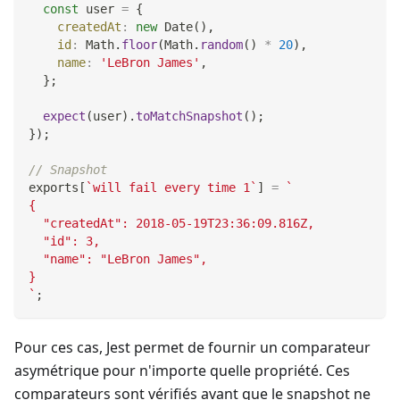
const
 user 
=
{
createdAt
:
new
Date
(
)
,
id
:
Math
.
floor
(
Math
.
random
(
)
*
20
)
,
name
:
'LeBron James'
,
}
;
expect
(
user
)
.
toMatchSnapshot
(
)
;
}
)
;
// Snapshot
exports
[
`
will fail every time 1
`
]
=
`
{
  "createdAt": 2018-05-19T23:36:09.816Z,
  "id": 3,
  "name": "LeBron James",
}
`
;
Pour ces cas, Jest permet de fournir un comparateur
asymétrique pour n'importe quelle propriété. Ces
comparateurs sont vérifiés avant que le snapshot ne