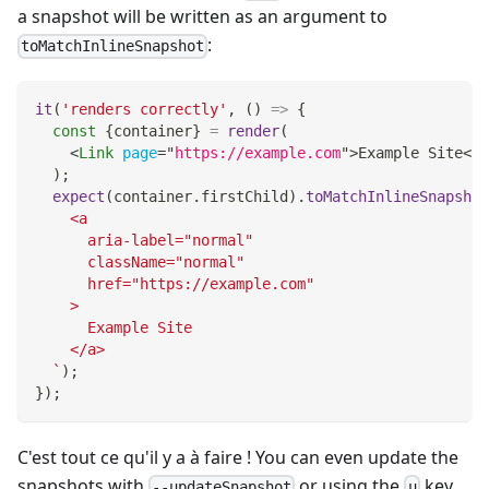
a snapshot will be written as an argument to
:
toMatchInlineSnapshot
it
(
'renders correctly'
,
(
)
=>
{
const
{
container
}
=
render
(
<
Link
page
=
"
https://example.com
"
>
Example Site
</
L
)
;
expect
(
container
.
firstChild
)
.
toMatchInlineSnapshot
    <a
      aria-label="normal"
      className="normal"
      href="https://example.com"
    >
      Example Site
    </a>
`
)
;
}
)
;
C'est tout ce qu'il y a à faire ! You can even update the
snapshots with
or using the
key
--updateSnapshot
u