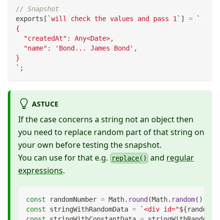
// Snapshot
exports
[
`
will check the values and pass 1
`
]
=
`
{
  "createdAt": Any<Date>,
  "name": 'Bond... James Bond',
}
`
;
ASTUCE
If the case concerns a string not an object then
you need to replace random part of that string on
your own before testing the snapshot.
You can use for that e.g.
and
regular
replace()
expressions
.
const
 randomNumber 
=
Math
.
round
(
Math
.
random
(
)
*
1
const
 stringWithRandomData 
=
`
<div id="
${
randomNu
const
 stringWithConstantData 
=
 stringWithRandomDa