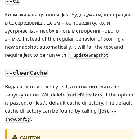
--ci
Коли вказана ця опція, Jest буде думати, що працює
в CI середовищі. Це змінює поведінку, коли
зустрічається необхідність в створенні нового
знімку. Instead of the regular behavior of storing a
new snapshot automatically, it will fail the test and
require Jest to be run with
.
--updateSnapshot
--clearCache
Видаляє каталог кешу Jest, а потім виходить без
запуску тестів. Will delete
if the option
cacheDirectory
is passed, or Jest's default cache directory. The default
cache directory can be found by calling
jest --
.
showConfig
CAUTION