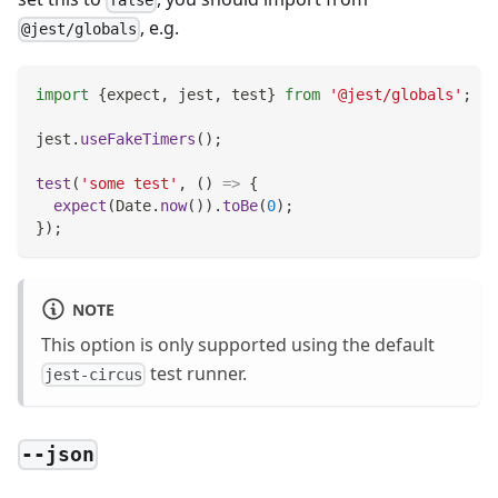
false
, e.g.
@jest/globals
import
{
expect
,
 jest
,
 test
}
from
'@jest/globals'
;
jest
.
useFakeTimers
(
)
;
test
(
'some test'
,
(
)
=>
{
expect
(
Date
.
now
(
)
)
.
toBe
(
0
)
;
}
)
;
NOTE
This option is only supported using the default
test runner.
jest-circus
--json