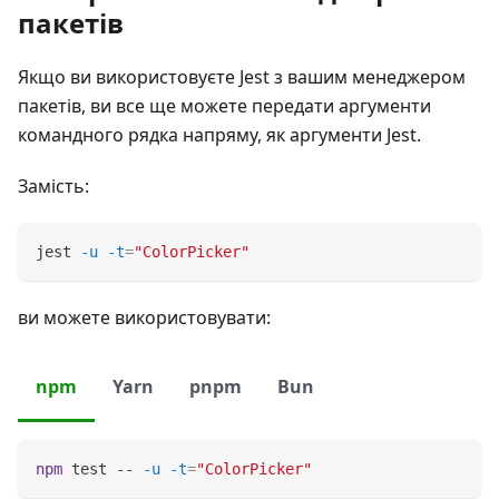
пакетів
Якщо ви використовуєте Jest з вашим менеджером
пакетів, ви все ще можете передати аргументи
командного рядка напряму, як аргументи Jest.
Замість:
jest 
-u
-t
=
"ColorPicker"
ви можете використовувати:
npm
Yarn
pnpm
Bun
npm
test
 -- 
-u
-t
=
"ColorPicker"