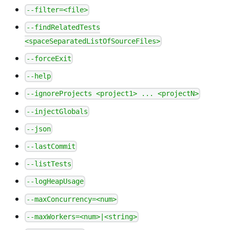
--filter=<file>
--findRelatedTests
<spaceSeparatedListOfSourceFiles>
--forceExit
--help
--ignoreProjects <project1> ... <projectN>
--injectGlobals
--json
--lastCommit
--listTests
--logHeapUsage
--maxConcurrency=<num>
--maxWorkers=<num>|<string>