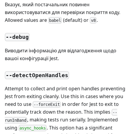
Вказує, який постачальник повинен
використовуватися для перевірки покриття коду.
Allowed values are
(default) or
.
babel
v8
--debug
Виводити інформацію для відлагодження щодо
вашої конфігурації Jest.
--detectOpenHandles
Attempt to collect and print open handles preventing
Jest from exiting cleanly. Use this in cases where you
need to use
in order for Jest to exit to
--forceExit
potentially track down the reason. This implies
--
, making tests run serially. Implemented
runInBand
using
. This option has a significant
async_hooks