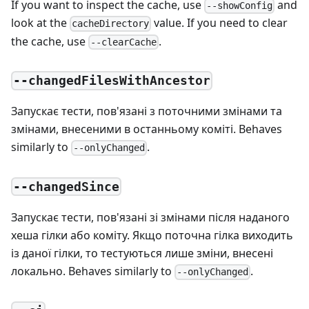
If you want to inspect the cache, use
and
--showConfig
look at the
value. If you need to clear
cacheDirectory
the cache, use
.
--clearCache
--changedFilesWithAncestor
Запускає тести, пов'язані з поточними змінами та
змінами, внесеними в останньому коміті. Behaves
similarly to
.
--onlyChanged
--changedSince
Запускає тести, пов'язані зі змінами після наданого
хеша гілки або коміту. Якщо поточна гілка виходить
із даної гілки, то тестуються лише зміни, внесені
локально. Behaves similarly to
.
--onlyChanged