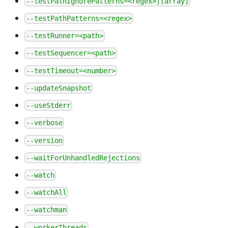
--testPathIgnorePatterns=<regex>|[array]
--testPathPatterns=<regex>
--testRunner=<path>
--testSequencer=<path>
--testTimeout=<number>
--updateSnapshot
--useStderr
--verbose
--version
--waitForUnhandledRejections
--watch
--watchAll
--watchman
--workerThreads