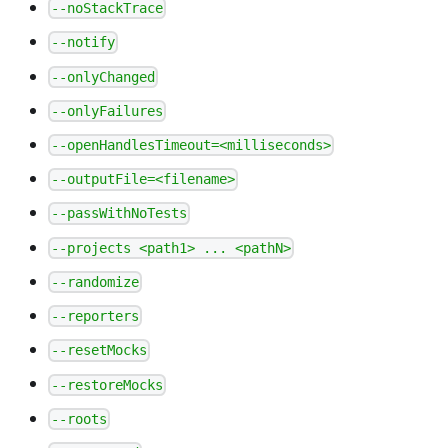
--noStackTrace
--notify
--onlyChanged
--onlyFailures
--openHandlesTimeout=<milliseconds>
--outputFile=<filename>
--passWithNoTests
--projects <path1> ... <pathN>
--randomize
--reporters
--resetMocks
--restoreMocks
--roots