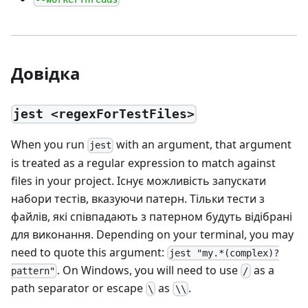
Довідка
jest <regexForTestFiles>
When you run
with an argument, that argument
jest
is treated as a regular expression to match against
files in your project. Існує можливість запускати
набори тестів, вказуючи патерн. Тільки тести з
файлів, які співпадають з патерном будуть відібрані
для виконання. Depending on your terminal, you may
need to quote this argument:
jest "my.*(complex)?
. On Windows, you will need to use
as a
pattern"
/
path separator or escape
as
.
\
\\