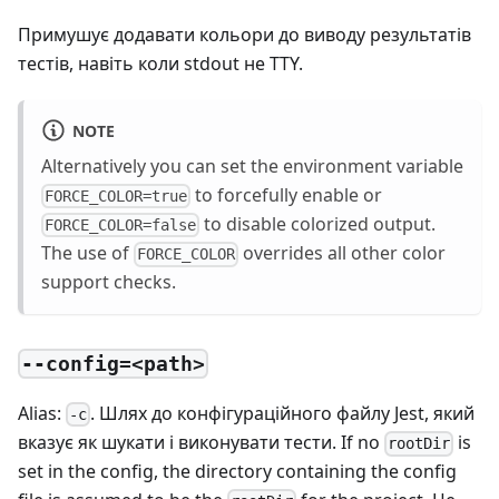
Примушує додавати кольори до виводу результатів
тестів, навіть коли stdout не TTY.
NOTE
Alternatively you can set the environment variable
to forcefully enable or
FORCE_COLOR=true
to disable colorized output.
FORCE_COLOR=false
The use of
overrides all other color
FORCE_COLOR
support checks.
--config=<path>
Alias:
. Шлях до конфігураційного файлу Jest, який
-c
вказує як шукати і виконувати тести. If no
is
rootDir
set in the config, the directory containing the config