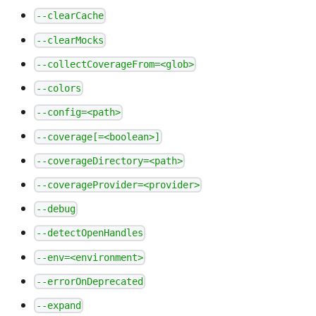
--clearCache
--clearMocks
--collectCoverageFrom=<glob>
--colors
--config=<path>
--coverage[=<boolean>]
--coverageDirectory=<path>
--coverageProvider=<provider>
--debug
--detectOpenHandles
--env=<environment>
--errorOnDeprecated
--expand