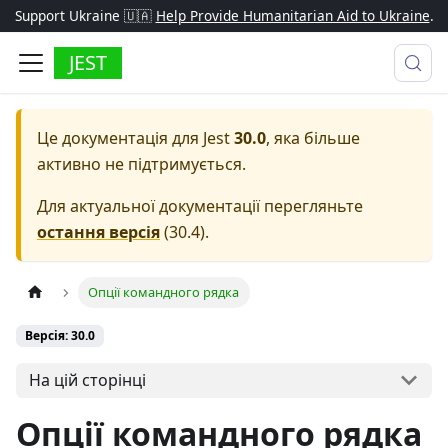
Support Ukraine 🇺🇦
Help Provide Humanitarian Aid to Ukraine
.
JEST
Це документація для
Jest
30.0
, яка більше
активно не підтримується.
Для актуальної документації перегляньте
остання версія
(
30.4
).
Опції командного рядка
Версія: 30.0
На цій сторінці
Опції командного рядка