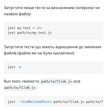
Запустити лише тести за визначеним патерном чи
назвою файлу:
jest my-test 
# або
jest path/to/my-test.js
Запустити тести що мають відношення до змінених
файлів (файли які не були закомічені):
jest 
-o
Run tests related to
and
path/to/fileA.js
:
path/to/fileB.js
jest 
--findRelatedTests
 path/to/fileA.js path/to/fil