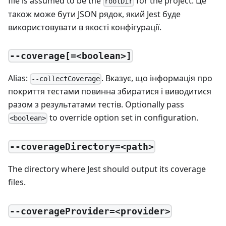
file is assumed to be the
for the project. Це
rootDir
також може бути JSON рядок, який Jest буде
використовувати в якості конфігурації.
--coverage[=<boolean>]
Alias:
. Вказує, що інформація про
--collectCoverage
покриття тестами повинна збиратися і виводитися
разом з результатами тестів. Optionally pass
to override option set in configuration.
<boolean>
--coverageDirectory=<path>
The directory where Jest should output its coverage
files.
--coverageProvider=<provider>