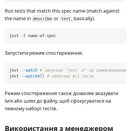
Run tests that match this spec name (match against
the name in
or
, basically).
describe
test
jest 
-t
 name-of-spec
Запустити режим спостереження:
jest 
--watch
# запускає "jest -o" за замовчуванням
jest 
--watchAll
# запускає всі тести
Режим спостереження також дозволяє вказувати
ім’я або шлях до файлу, щоб сфокусуватися на
певному наборі тестів.
Використання з менеджером