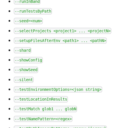
--runInBand
--runTestsByPath
--seed=<num>
--selectProjects <project1> ... <projectN>
--setupFilesAfterEnv <path1> ... <pathN>
--shard
--showConfig
--showSeed
--silent
--testEnvironmentOptions=<json string>
--testLocationInResults
--testMatch glob1 ... globN
--testNamePattern=<regex>