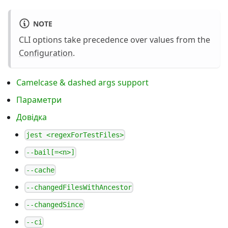
NOTE
CLI options take precedence over values from the
Configuration
.
Camelcase & dashed args support
Параметри
Довідка
jest <regexForTestFiles>
--bail[=<n>]
--cache
--changedFilesWithAncestor
--changedSince
--ci