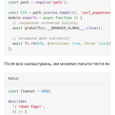
const
 path 
=
require
(
'path'
)
;
const
DIR
=
 path
.
join
(
os
.
tmpdir
(
)
,
'jest_puppeteer_g
module
.
exports
=
async
function
(
)
{
// закриваємо екземпляр браузеру
await
 globalThis
.
__BROWSER_GLOBAL__
.
close
(
)
;
// вичищаємо файл wsEndpoint
await
 fs
.
rm
(
DIR
,
{
recursive
:
true
,
force
:
true
}
)
;
}
;
Після всіх налаштувань, ми можемо писати тести як:
test.js
const
 timeout 
=
5000
;
describe
(
'/ (Home Page)'
,
(
)
=>
{