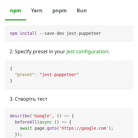
npm
Yarn
pnpm
Bun
npm
install
 --save-dev jest-puppeteer
Specify preset in your
Jest configuration
:
{
"preset"
:
"jest-puppeteer"
}
Створіть тест
describe
(
'Google'
,
(
)
=>
{
beforeAll
(
async
(
)
=>
{
await
 page
.
goto
(
'https://google.com'
)
;
}
)
;