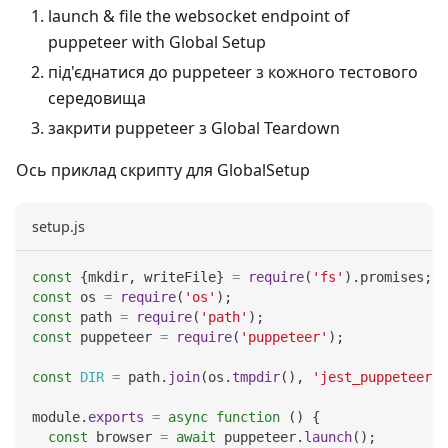
launch & file the websocket endpoint of
puppeteer with Global Setup
під'єднатися до puppeteer з кожного тестового
середовища
закрити puppeteer з Global Teardown
Ось приклад скрипту для GlobalSetup
setup.js
const
{
mkdir
,
 writeFile
}
=
require
(
'fs'
)
.
promises
;
const
 os 
=
require
(
'os'
)
;
const
 path 
=
require
(
'path'
)
;
const
 puppeteer 
=
require
(
'puppeteer'
)
;
const
DIR
=
 path
.
join
(
os
.
tmpdir
(
)
,
'jest_puppeteer_g
module
.
exports
=
async
function
(
)
{
const
 browser 
=
await
 puppeteer
.
launch
(
)
;