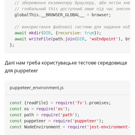
// збереження екземпляру браузеру, аби потім знест
// глобальний this доступний лише під час знесення
  globalThis
.
__BROWSER_GLOBAL__
=
 browser
;
// використання файлової системи для надання wsEnd
await
mkdir
(
DIR
,
{
recursive
:
true
}
)
;
await
writeFile
(
path
.
join
(
DIR
,
'wsEndpoint'
)
,
 brow
}
;
Далі нам треба користувацьке тестове середовище
для puppeteer
puppeteer_environment.js
const
{
readFile
}
=
require
(
'fs'
)
.
promises
;
const
 os 
=
require
(
'os'
)
;
const
 path 
=
require
(
'path'
)
;
const
 puppeteer 
=
require
(
'puppeteer'
)
;
const
NodeEnvironment
=
require
(
'jest-environment-no