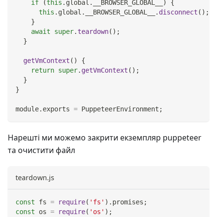
if
(
this
.
global
.
__BROWSER_GLOBAL__
)
{
this
.
global
.
__BROWSER_GLOBAL__
.
disconnect
(
)
;
}
await
super
.
teardown
(
)
;
}
getVmContext
(
)
{
return
super
.
getVmContext
(
)
;
}
}
module
.
exports
=
PuppeteerEnvironment
;
Нарешті ми можемо закрити екземпляр puppeteer
та очистити файл
teardown.js
const
 fs 
=
require
(
'fs'
)
.
promises
;
const
 os 
=
require
(
'os'
)
;