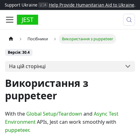
Support Ukraine 🇺🇦
Help Provide Humanitarian Aid to Ukraine
.
JEST
Посібники
Використання з puppeteer
Версія: 30.4
На цій сторінці
Використання з
puppeteer
With the
Global Setup/Teardown
and
Async Test
Environment
APIs, Jest can work smoothly with
puppeteer
.