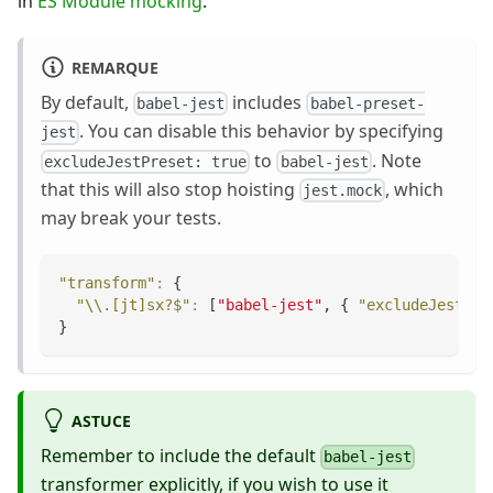
in
ES Module mocking
.
REMARQUE
By default,
includes
babel-jest
babel-preset-
. You can disable this behavior by specifying
jest
to
. Note
excludeJestPreset: true
babel-jest
that this will also stop hoisting
, which
jest.mock
may break your tests.
"transform"
:
{
"\\.[jt]sx?$"
:
[
"babel-jest"
,
{
"excludeJestPre
}
ASTUCE
Remember to include the default
babel-jest
transformer explicitly, if you wish to use it