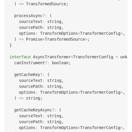
)
=>
 TransformedSource
;
  processAsync
?
:
(
    sourceText
:
string
,
    sourcePath
:
string
,
    options
:
 TransformOptions
<
TransformerConfig
>
,
)
=>
Promise
<
TransformedSource
>
;
}
interface
AsyncTransformer
<
TransformerConfig 
=
unkno
  canInstrument
?
:
boolean
;
  getCacheKey
?
:
(
    sourceText
:
string
,
    sourcePath
:
string
,
    options
:
 TransformOptions
<
TransformerConfig
>
,
)
=>
string
;
  getCacheKeyAsync
?
:
(
    sourceText
:
string
,
    sourcePath
:
string
,
    options
:
 TransformOptions
<
TransformerConfig
>
,