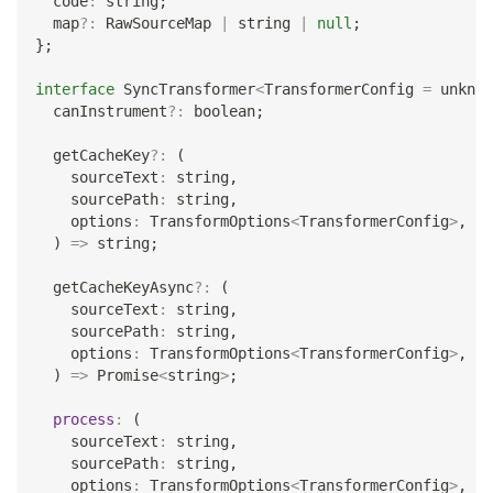
  code
:
string
;
  map
?
:
 RawSourceMap 
|
string
|
null
;
}
;
interface
SyncTransformer
<
TransformerConfig 
=
unknow
  canInstrument
?
:
boolean
;
  getCacheKey
?
:
(
    sourceText
:
string
,
    sourcePath
:
string
,
    options
:
 TransformOptions
<
TransformerConfig
>
,
)
=>
string
;
  getCacheKeyAsync
?
:
(
    sourceText
:
string
,
    sourcePath
:
string
,
    options
:
 TransformOptions
<
TransformerConfig
>
,
)
=>
Promise
<
string
>
;
process
:
(
    sourceText
:
string
,
    sourcePath
:
string
,
    options
:
 TransformOptions
<
TransformerConfig
>
,