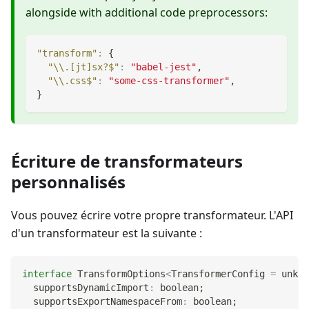
alongside with additional code preprocessors:
"transform"
:
{
"\\.[jt]sx?$"
:
"babel-jest"
,
"\\.css$"
:
"some-css-transformer"
,
}
Écriture de transformateurs
personnalisés
Vous pouvez écrire votre propre transformateur. L'API
d'un transformateur est la suivante :
interface
TransformOptions
<
TransformerConfig 
=
unkno
  supportsDynamicImport
:
boolean
;
  supportsExportNamespaceFrom
:
boolean
;