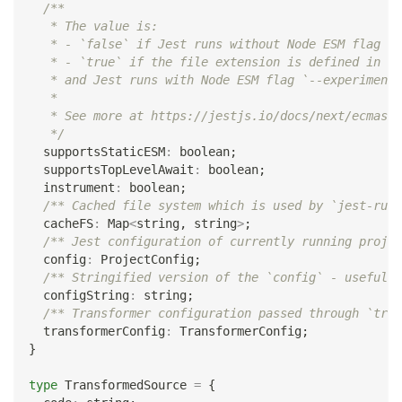
/**
   * The value is:
   * - `false` if Jest runs without Node ESM flag `-
   * - `true` if the file extension is defined in [e
   * and Jest runs with Node ESM flag `--experimenta
   *
   * See more at https://jestjs.io/docs/next/ecmascr
   */
  supportsStaticESM
:
boolean
;
  supportsTopLevelAwait
:
boolean
;
  instrument
:
boolean
;
/** Cached file system which is used by `jest-runt
  cacheFS
:
 Map
<
string
,
string
>
;
/** Jest configuration of currently running projec
  config
:
 ProjectConfig
;
/** Stringified version of the `config` - useful i
  configString
:
string
;
/** Transformer configuration passed through `tran
  transformerConfig
:
 TransformerConfig
;
}
type
TransformedSource
=
{