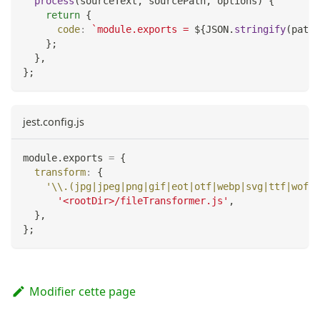
process
(
sourceText
,
 sourcePath
,
 options
)
{
return
{
code
:
`
module.exports = 
${
JSON
.
stringify
(
path
.
}
;
}
,
}
;
jest.config.js
module
.
exports
=
{
transform
:
{
'\\.(jpg|jpeg|png|gif|eot|otf|webp|svg|ttf|woff|
'<rootDir>/fileTransformer.js'
,
}
,
}
;
Modifier cette page