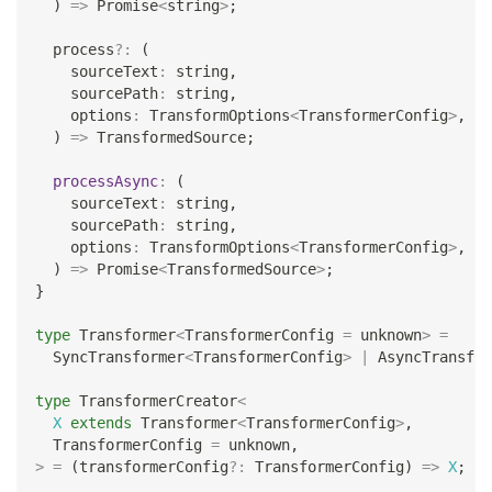
)
=>
Promise
<
string
>
;
  process
?
:
(
    sourceText
:
string
,
    sourcePath
:
string
,
    options
:
 TransformOptions
<
TransformerConfig
>
,
)
=>
 TransformedSource
;
processAsync
:
(
    sourceText
:
string
,
    sourcePath
:
string
,
    options
:
 TransformOptions
<
TransformerConfig
>
,
)
=>
Promise
<
TransformedSource
>
;
}
type
Transformer
<
TransformerConfig 
=
unknown
>
=
  SyncTransformer
<
TransformerConfig
>
|
 AsyncTransfor
type
TransformerCreator
<
X
extends
 Transformer
<
TransformerConfig
>
,
  TransformerConfig 
=
unknown
,
>
=
(
transformerConfig
?
:
 TransformerConfig
)
=>
X
;