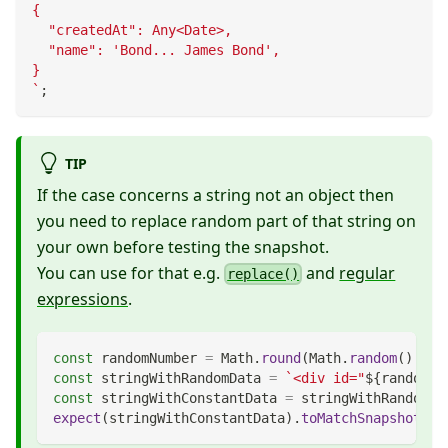
{
  "createdAt": Any<Date>,
  "name": 'Bond... James Bond',
}
`
;
TIP
If the case concerns a string not an object then
you need to replace random part of that string on
your own before testing the snapshot.
You can use for that e.g.
and
regular
replace()
expressions
.
const
 randomNumber 
=
Math
.
round
(
Math
.
random
(
)
*
1
const
 stringWithRandomData 
=
`
<div id="
${
randomNu
const
 stringWithConstantData 
=
 stringWithRandomDa
expect
(
stringWithConstantData
)
.
toMatchSnapshot
(
)
;