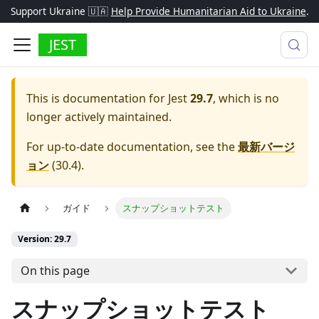
Support Ukraine 🇺🇦
Help Provide Humanitarian Aid to Ukraine
.
JEST
This is documentation for
Jest
29.7
, which is no
longer actively maintained.
For up-to-date documentation, see the
最新バージ
ョン
(
30.4
).
ガイド
スナップショットテスト
Version: 29.7
On this page
スナップショットテスト