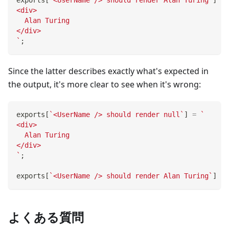
exports
[
`
<UserName /> should render Alan Turing
`
]
=
<div>
  Alan Turing
</div>
`
;
Since the latter describes exactly what's expected in
the output, it's more clear to see when it's wrong:
exports
[
`
<UserName /> should render null
`
]
=
`
<div>
  Alan Turing
</div>
`
;
exports
[
`
<UserName /> should render Alan Turing
`
]
=
よくある質問