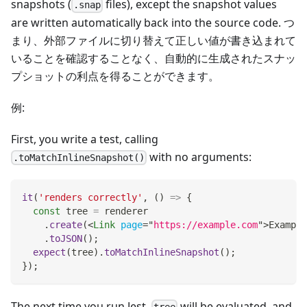
snapshots (
files), except the snapshot values
.snap
are written automatically back into the source code. つ
まり、外部ファイルに切り替えて正しい値が書き込まれて
いることを確認することなく、自動的に生成されたスナッ
プショットの利点を得ることができます。
例:
First, you write a test, calling
with no arguments:
.toMatchInlineSnapshot()
it
(
'renders correctly'
,
(
)
=>
{
const
 tree 
=
 renderer
.
create
(
<
Link
page
=
"
https://example.com
"
>
Example
.
toJSON
(
)
;
expect
(
tree
)
.
toMatchInlineSnapshot
(
)
;
}
)
;
The next time you run Jest,
will be evaluated, and