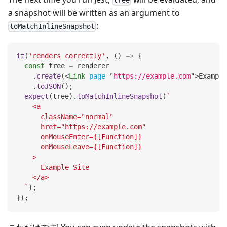
tree
a snapshot will be written as an argument to
:
toMatchInlineSnapshot
it
(
'renders correctly'
,
(
)
=>
{
const
 tree 
=
 renderer
.
create
(
<
Link
page
=
"
https://example.com
"
>
Example
.
toJSON
(
)
;
expect
(
tree
)
.
toMatchInlineSnapshot
(
`
    <a
      className="normal"
      href="https://example.com"
      onMouseEnter={[Function]}
      onMouseLeave={[Function]}
    >
      Example Site
    </a>
`
)
;
}
)
;