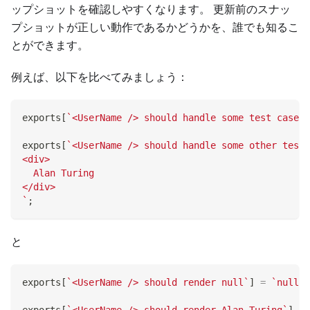
ップショットを確認しやすくなります。 更新前のスナッ
プショットが正しい動作であるかどうかを、誰でも知るこ
とができます。
例えば、以下を比べてみましょう：
exports
[
`
<UserName /> should handle some test case
`
]
exports
[
`
<UserName /> should handle some other test 
<div>
  Alan Turing
</div>
`
;
と
exports
[
`
<UserName /> should render null
`
]
=
`
null
`
;