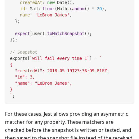
createdAt
:
new
Date
(
)
,
id
:
Math
.
floor
(
Math
.
random
(
)
*
20
)
,
name
:
'LeBron James'
,
}
;
expect
(
user
)
.
toMatchSnapshot
(
)
;
}
)
;
// Snapshot
exports
[
`
will fail every time 1
`
]
=
`
{
  "createdAt": 2018-05-19T23:36:09.816Z,
  "id": 3,
  "name": "LeBron James",
}
`
;
For these cases, Jest allows providing an asymmetric
matcher for any property. These matchers are
checked before the snapshot is written or tested, and
then saved to the snapshot file instead of the received