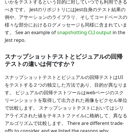
いかをテストするという目的に対していつでも利用できる
べきです。 JestのリポジトリにはJest自身のテスト結果の
例や、アサーションのライブラリ、そしてコードベースの
様々な部分におけるログメッセージも同様に含まれていま
す。 See an example of
snapshotting CLI output
in the
Jest repo.
スナップショットテストとビジュアルの回帰
テストの違いは何ですか？
スナップショットテストとビジュアルの回帰テストはUI
をテストする２つの独立した方法であり、目的が異なりま
す。 ビジュアルの回帰テストツールはwebページのスク
リーンショットを取得して出力された画像をピクセル単位
で比較します。 スナップショットテストにおいてはシリ
アライズされた値をテキストファイルに格納して、異なる
アルゴリズムで比較します。 There are different trade-
offs to consider and we listed the reasons why