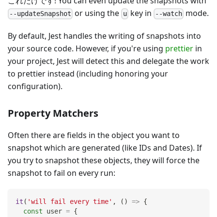
これだけです! You can even update the snapshots with
or using the
key in
mode.
--updateSnapshot
u
--watch
By default, Jest handles the writing of snapshots into
your source code. However, if you're using
prettier
in
your project, Jest will detect this and delegate the work
to prettier instead (including honoring your
configuration).
Property Matchers
Often there are fields in the object you want to
snapshot which are generated (like IDs and Dates). If
you try to snapshot these objects, they will force the
snapshot to fail on every run:
it
(
'will fail every time'
,
(
)
=>
{
const
 user 
=
{