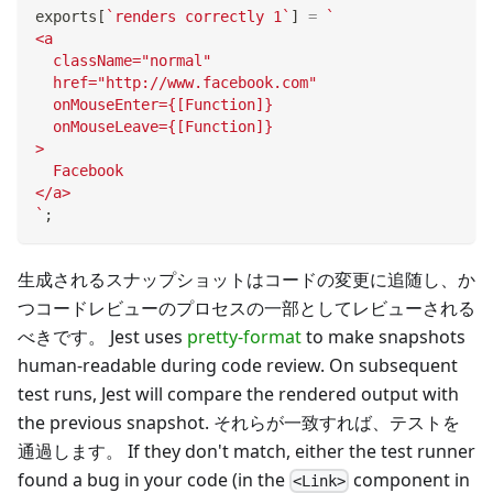
exports
[
`
renders correctly 1
`
]
=
`
<a
  className="normal"
  href="http://www.facebook.com"
  onMouseEnter={[Function]}
  onMouseLeave={[Function]}
>
  Facebook
</a>
`
;
生成されるスナップショットはコードの変更に追随し、か
つコードレビューのプロセスの一部としてレビューされる
べきです。 Jest uses
pretty-format
to make snapshots
human-readable during code review. On subsequent
test runs, Jest will compare the rendered output with
the previous snapshot. それらが一致すれば、テストを
通過します。 If they don't match, either the test runner
found a bug in your code (in the
component in
<Link>