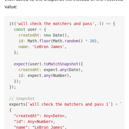
value:
it
(
'will check the matchers and pass'
,
(
)
=>
{
const
 user 
=
{
createdAt
:
new
Date
(
)
,
id
:
Math
.
floor
(
Math
.
random
(
)
*
20
)
,
name
:
'LeBron James'
,
}
;
expect
(
user
)
.
toMatchSnapshot
(
{
createdAt
:
 expect
.
any
(
Date
)
,
id
:
 expect
.
any
(
Number
)
,
}
)
;
}
)
;
// Snapshot
exports
[
`
will check the matchers and pass 1
`
]
=
`
{
  "createdAt": Any<Date>,
  "id": Any<Number>,
  "name": "LeBron James",