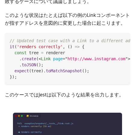
敗するケースについて議論しましょう。
このような状況はたとえば以下の例のLinkコンポーネント
が指すアドレスを意図的に変更した場合に起こります。
// Updated test case with a Link to a different addr
it
(
'renders correctly'
,
(
)
=>
{
const
 tree 
=
 renderer
.
create
(
<
Link
page
=
"
http://www.instagram.com
"
>
In
.
toJSON
(
)
;
expect
(
tree
)
.
toMatchSnapshot
(
)
;
}
)
;
このケースではJestは以下のような結果を出力します。