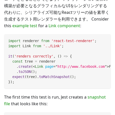
構築が必要となるグラフィカルなUIをレンダリングする
代わりに、シリアライズ可能なReactツリーの値を素早く
生成するテスト用レンダラーを利用できます。 Consider
this
example test
for a
Link component
:
import
renderer
from
'react-test-renderer'
;
import
Link
from
'../Link'
;
it
(
'renders correctly'
,
(
)
=>
{
const
 tree 
=
 renderer
.
create
(
<
Link
page
=
"
http://www.facebook.com
"
>
Fac
.
toJSON
(
)
;
expect
(
tree
)
.
toMatchSnapshot
(
)
;
}
)
;
The first time this test is run, Jest creates a
snapshot
file
that looks like this: