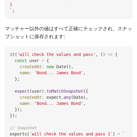
}
`
;
マッチャー以外の値はすべて正確にチェックされ、スナッ
プショットに保存されます:
it
(
'will check the values and pass'
,
(
)
=>
{
const
 user 
=
{
createdAt
:
new
Date
(
)
,
name
:
'Bond... James Bond'
,
}
;
expect
(
user
)
.
toMatchSnapshot
(
{
createdAt
:
 expect
.
any
(
Date
)
,
name
:
'Bond... James Bond'
,
}
)
;
}
)
;
// Snapshot
exports
[
`
will check the values and pass 1
`
]
=
`