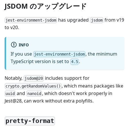
JSDOM のアップグレード
has upgraded
from v19
jest-environment-jsdom
jsdom
to v20.
INFO
If you use
, the minimum
jest-environment-jsdom
TypeScript version is set to
.
4.5
Notably,
includes support for
jsdom@20
, which means packages like
crypto.getRandomValues()
and
, which doesn't work properly in
uuid
nanoid
Jest@28, can work without extra polyfills.
pretty-format