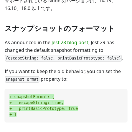
サポートされている Node のバージョンは、14.15、
16.10、18.0 以上です。
スナップショットのフォーマット
As announced in the
Jest 28 blog post
, Jest 29 has
changed the default snapshot formatting to
.
{escapeString: false, printBasicPrototype: false}
If you want to keep the old behavior, you can set the
property to:
snapshotFormat
+
 snapshotFormat: {
+
   escapeString: true,
+
   printBasicPrototype: true
+
 }