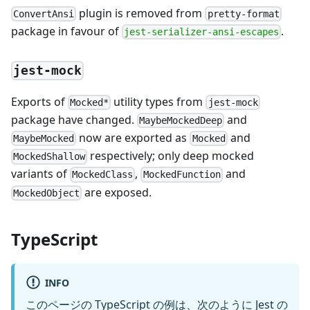
plugin is removed from
ConvertAnsi
pretty-format
package in favour of
.
jest-serializer-ansi-escapes
jest-mock
Exports of
utility types from
Mocked*
jest-mock
package have changed.
and
MaybeMockedDeep
now are exported as
and
MaybeMocked
Mocked
respectively; only deep mocked
MockedShallow
variants of
,
and
MockedClass
MockedFunction
are exposed.
MockedObject
TypeScript
INFO
このページの TypeScript の例は、次のように Jest の