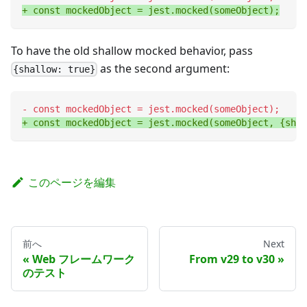
+
 const mockedObject = jest.mocked(someObject);
To have the old shallow mocked behavior, pass
as the second argument:
{shallow: true}
-
 const mockedObject = jest.mocked(someObject);
+
 const mockedObject = jest.mocked(someObject, {shal
このページを編集
前へ
Next
Web フレームワーク
From v29 to v30
のテスト