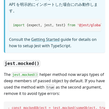
API を明示的にインポートした場合にのみ動作しま
す。
import
{
expect
,
 jest
,
 test
}
from
'@jest/globals'
;
Consult the
Getting Started
guide for details on
how to setup Jest with TypeScript.
jest.mocked()
The
helper method now wraps types of
jest.mocked()
deep members of passed object by default. If you have
used the method with
as the second argument,
true
remove it to avoid type errors:
-
 const mockedObject = jest.mocked(someObject, true)