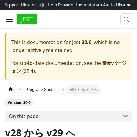
Support Ukraine 🇺🇦
Help Provide Humanitarian Aid to Ukraine
.
JEST
This is documentation for
Jest
30.0
, which is no
longer actively maintained.
For up-to-date documentation, see the
最新バージ
ョン
(
30.4
).
Upgrade Guides
v28 から v29 へ
Version: 30.0
On this page
v28 から v29 へ