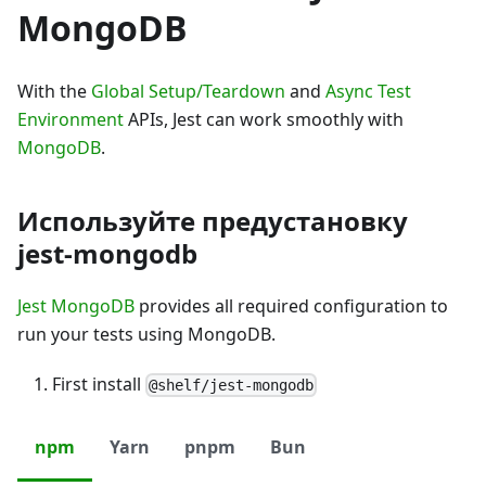
MongoDB
With the
Global Setup/Teardown
and
Async Test
Environment
APIs, Jest can work smoothly with
MongoDB
.
Используйте предустановку
jest-mongodb
Jest MongoDB
provides all required configuration to
run your tests using MongoDB.
First install
@shelf/jest-mongodb
npm
Yarn
pnpm
Bun