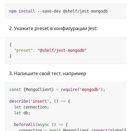
npm
install
 --save-dev @shelf/jest-mongodb
Укажите preset в конфигурации Jest:
{
"preset"
:
"@shelf/jest-mongodb"
}
Напишите свой тест, например
const
{
MongoClient
}
=
require
(
'mongodb'
)
;
describe
(
'insert'
,
(
)
=>
{
let
 connection
;
let
 db
;
beforeAll
(
async
(
)
=>
{
    connection 
=
await
MongoClient
.
connect
(
globalThi