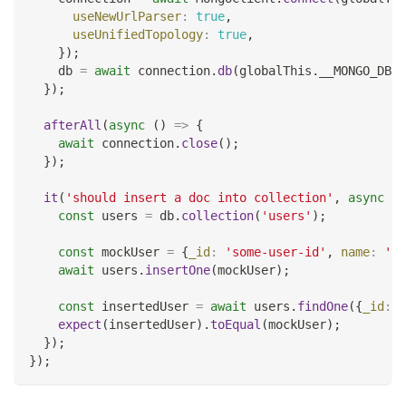
useNewUrlParser
:
true
,
useUnifiedTopology
:
true
,
}
)
;
    db 
=
await
 connection
.
db
(
globalThis
.
__MONGO_DB_N
}
)
;
afterAll
(
async
(
)
=>
{
await
 connection
.
close
(
)
;
}
)
;
it
(
'should insert a doc into collection'
,
async
(
)
const
 users 
=
 db
.
collection
(
'users'
)
;
const
 mockUser 
=
{
_id
:
'some-user-id'
,
name
:
'Jo
await
 users
.
insertOne
(
mockUser
)
;
const
 insertedUser 
=
await
 users
.
findOne
(
{
_id
:
'
expect
(
insertedUser
)
.
toEqual
(
mockUser
)
;
}
)
;
}
)
;