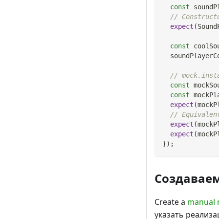
const
 soundP
// Construct
expect
(
Sound
const
 coolSo
  soundPlayerC
// mock.inst
const
 mockSo
const
 mockPl
expect
(
mockP
// Equivalen
expect
(
mockP
expect
(
mockP
}
)
;
Создавае
Create a
manual
указать реализа