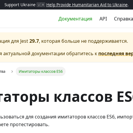
Support Ukraine 🇺🇦
Help Provide Humanitarian Aid to Ukraine
.
Документация
API
Справк
ация для
Jest
29.7
, которая больше не поддерживается.
я актуальной документации обратитесь к
последняя ве
тва
Имитаторы классов ES6
аторы классов ES
льзоваться для создания имитаторов классов ES6, импо
ете протестировать.