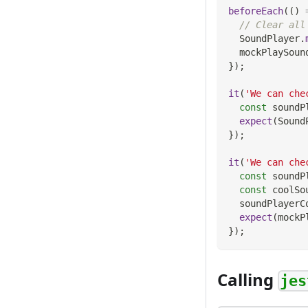
beforeEach
(
(
)
// Clear all
SoundPlayer
.
  mockPlaySoun
}
)
;
it
(
'We can che
const
 soundP
expect
(
Sound
}
)
;
it
(
'We can che
const
 soundP
const
 coolSo
  soundPlayerC
expect
(
mockP
}
)
;
Calling
jes