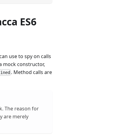
сса ES6
an use to spy on calls
h a mock constructor,
. Method calls are
fined
k. The reason for
ey are merely