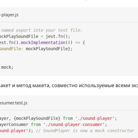
player.js
 named export into your test file:
ockPlaySoundFile 
=
 jest
.
fn
(
)
;
est
.
fn
(
)
.
mockImplementation
(
(
)
=>
{
SoundFile
:
 mockPlaySoundFile
}
;
 mock
;
кет и метод макета, совместно используемые всеми э
sumer.test.js
ayer
,
{
mockPlaySoundFile
}
from
'./sound-player'
;
ayerConsumer
from
'./sound-player-consumer'
;
ound-player'
)
;
// SoundPlayer is now a mock constructor