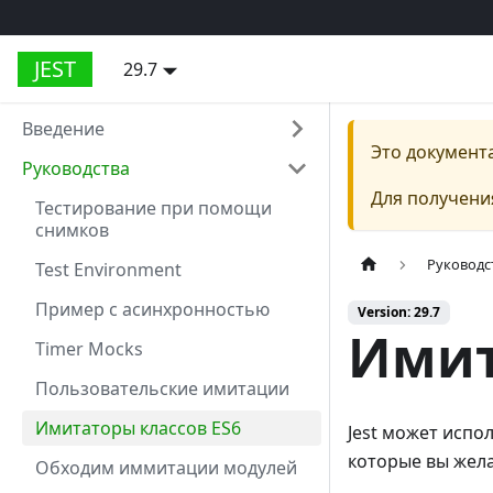
JEST
29.7
Введение
Это документ
Руководства
Для получени
Тестирование при помощи
снимков
Руководс
Test Environment
Пример с асинхронностью
Version: 29.7
Имит
Timer Mocks
Пользовательские имитации
Имитаторы классов ES6
Jest может испо
которые вы жела
Обходим иммитации модулей