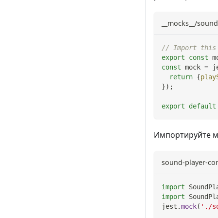
__mocks__/sound-
// Import this
export
const
 m
const
 mock 
=
 j
return
{
play
}
)
;
export
default
Импортируйте ма
sound-player-con
import
SoundPl
import
SoundPl
jest
.
mock
(
'./s