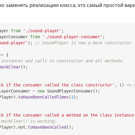
но заменять реализацию класса, это самый простой вари
ayer
from
'./sound-player'
;
ayerConsumer
from
'./sound-player-consumer'
;
ound-player'
)
;
// SoundPlayer is now a mock constructor
=>
{
 instances and calls to constructor and all methods:
mockClear
(
)
;
ck if the consumer called the class constructor'
,
(
)
=>
layerConsumer 
=
new
SoundPlayerConsumer
(
)
;
Player
)
.
toHaveBeenCalledTimes
(
1
)
;
ck if the consumer called a method on the class instance
 mockClear() is working:
Player
)
.
not
.
toHaveBeenCalled
(
)
;