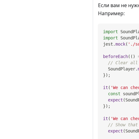
Если вам не нуж
Например:
import
SoundPl
import
SoundPl
jest
.
mock
(
'./s
beforeEach
(
(
)
// Clear all
SoundPlayer
.
}
)
;
it
(
'We can che
const
 soundP
expect
(
Sound
}
)
;
it
(
'We can che
// Show that
expect
(
Sound