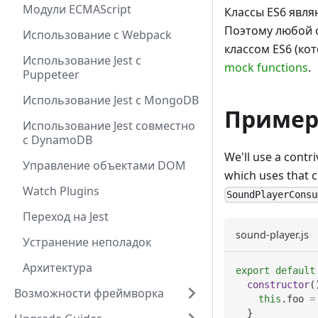
Модули ECMAScript
Классы ES6 явля
Поэтому любой о
Использование с Webpack
классом ES6 (ко
Использование Jest с
mock functions
.
Puppeteer
Использование Jest с MongoDB
Пример 
Использование Jest совместно
с DynamoDB
We'll use a contr
Управление объектами DOM
which uses that c
Watch Plugins
SoundPlayerConsu
Переход на Jest
sound-player.js
Устранение неполадок
Архитектура
export
default
constructor
(
Возможности фреймворка
this
.
foo
=
}