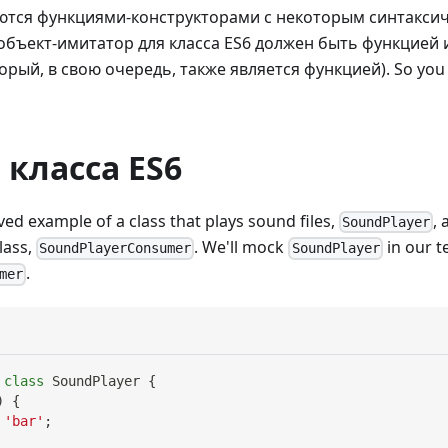
ются функциями-конструкторами с некоторым синтаксич
бъект-имитатор для класса ES6 должен быть функцией
торый, в свою очередь, также является функцией). So you
класса ES6
ived example of a class that plays sound files,
,
SoundPlayer
lass,
. We'll mock
in our t
SoundPlayerConsumer
SoundPlayer
.
mer
class
SoundPlayer
{
)
{
'bar'
;