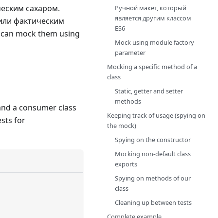
еским сахаром.
Ручной макет, который
является другим классом
 или фактическим
ES6
 can mock them using
Mock using module factory
parameter
Mocking a specific method of a
class
Static, getter and setter
methods
 and a consumer class
Keeping track of usage (spying on
ests for
the mock)
Spying on the constructor
Mocking non-default class
exports
Spying on methods of our
class
Cleaning up between tests
Complete example