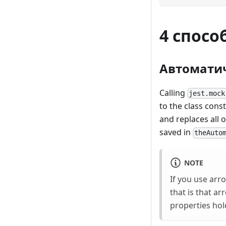
4 спосо
Автомати
Calling
jest.mock
to the class cons
and replaces all 
saved in
theAuto
NOTE
If you use arro
that is that a
properties hol