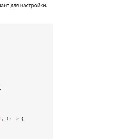
ант для настройки.
{
'
,
(
)
=>
{