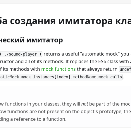
ба создания имитатора кла
ческий имитатор
returns a useful "automatic mock" you c
('./sound-player')
tructor and all of its methods. It replaces the ES6 class wit
of its methods with
mock functions
that always return
unde
.
maticMock.mock.instances[index].methodName.mock.calls
w functions in your classes, they will
not
be part of the moc
rrow functions are not present on the object's prototype, th
ding a reference to a function.