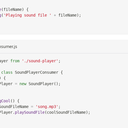
e
(
fileName
)
{
g
(
'Playing sound file '
+
 fileName
)
;
nsumer.js
ayer
from
'./sound-player'
;
class
SoundPlayerConsumer
{
)
{
Player
=
new
SoundPlayer
(
)
;
gCool
(
)
{
SoundFileName 
=
'song.mp3'
;
Player
.
playSoundFile
(
coolSoundFileName
)
;