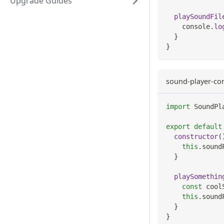
Upgrade Guides
playSoundFil
console
.
lo
}
}
sound-player-co
import
SoundPl
export
default
constructor
(
this
.
sound
}
playSomethin
const
 cool
this
.
sound
}
}