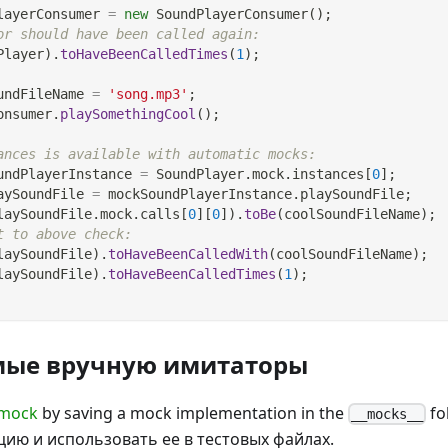
layerConsumer 
=
new
SoundPlayerConsumer
(
)
;
or should have been called again:
Player
)
.
toHaveBeenCalledTimes
(
1
)
;
undFileName 
=
'song.mp3'
;
onsumer
.
playSomethingCool
(
)
;
ances is available with automatic mocks:
undPlayerInstance 
=
SoundPlayer
.
mock
.
instances
[
0
]
;
aySoundFile 
=
 mockSoundPlayerInstance
.
playSoundFile
;
laySoundFile
.
mock
.
calls
[
0
]
[
0
]
)
.
toBe
(
coolSoundFileName
)
;
t to above check:
laySoundFile
)
.
toHaveBeenCalledWith
(
coolSoundFileName
)
;
laySoundFile
)
.
toHaveBeenCalledTimes
(
1
)
;
мые вручную имитаторы
 mock
by saving a mock implementation in the
fo
__mocks__
цию и использовать ее в тестовых файлах.