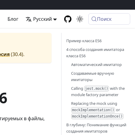
а
Блог
Русский
Поиск
Пример класса ES6
4 способа создания имитатора
рсия
(
30.4
).
класса ES6
Автоматический имитатор
Создаваемые вручную
имитаторы
Calling
with the
jest.mock()
6
module factory parameter
Replacing the mock using
or
mockImplementation()
mockImplementationOnce()
ртируемых в файлы,
В глубину: Понимание функций
создания имитаторов