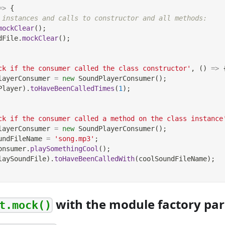
=>
{
 instances and calls to constructor and all methods:
mockClear
(
)
;
dFile
.
mockClear
(
)
;
ck if the consumer called the class constructor'
,
(
)
=>
layerConsumer 
=
new
SoundPlayerConsumer
(
)
;
Player
)
.
toHaveBeenCalledTimes
(
1
)
;
ck if the consumer called a method on the class instance
layerConsumer 
=
new
SoundPlayerConsumer
(
)
;
undFileName 
=
'song.mp3'
;
onsumer
.
playSomethingCool
(
)
;
laySoundFile
)
.
toHaveBeenCalledWith
(
coolSoundFileName
)
;
with the module factory pa
t.mock()