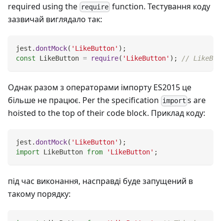
required using the
function. Тестування коду
require
зазвичай виглядало так:
jest
.
dontMock
(
'LikeButton'
)
;
const
LikeButton
=
require
(
'LikeButton'
)
;
// LikeBut
Однак разом з операторами імпорту ES2015 це
більше не працює. Per the specification
s are
import
hoisted to the top of their code block. Приклад коду:
jest
.
dontMock
(
'LikeButton'
)
;
import
LikeButton
from
'LikeButton'
;
під час виконання, насправді буде запущений в
такому порядку: