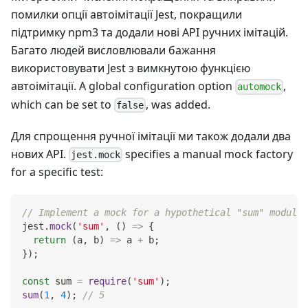
помилки опції автоімітації Jest, покращили
підтримку npm3 та додали нові API ручних імітацій.
Багато людей висловлювали бажання
використовувати Jest з вимкнутою функцією
автоімітації. A global configuration option
,
automock
which can be set to
, was added.
false
Для спрощення ручної імітації ми також додали два
нових API.
specifies a manual mock factory
jest.mock
for a specific test:
// Implement a mock for a hypothetical "sum" module.
jest
.
mock
(
'sum'
,
(
)
=>
{
return
(
a
,
 b
)
=>
 a 
+
 b
;
}
)
;
const
 sum 
=
require
(
'sum'
)
;
sum
(
1
,
4
)
;
// 5