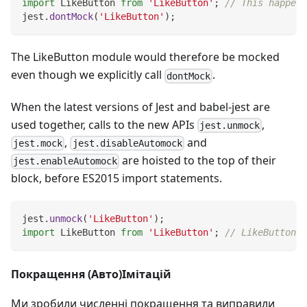
import
LikeButton
from
'LikeButton'
;
// This happens
jest
.
dontMock
(
'LikeButton'
)
;
The LikeButton module would therefore be mocked
even though we explicitly call
.
dontMock
When the latest versions of Jest and babel-jest are
used together, calls to the new APIs
,
jest.unmock
,
and
jest.mock
jest.disableAutomock
are hoisted to the top of their
jest.enableAutomock
block, before ES2015 import statements.
jest
.
unmock
(
'LikeButton'
)
;
import
LikeButton
from
'LikeButton'
;
// LikeButton н
Покращення (Авто)Імітацій
Ми зробили численні покращення та виправили