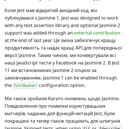
Коли Jest мав відкритий вихідний код, він
публікувався з Jasmine 1. Jest was designed to work
with any test assertion library and optional Jasmine 2
support was added through an
external contribution
at the end of last year. Ця зміна забезпечує кращу
продуктивність та надає кращі API для попередньої
версії Jasmine. Таким чином, ми конвертували всі
наші JavaScript тести у Facebook на Jasmine 2. В Jest
11 ми встановлюємо Jasmine 2 опцією за
замовчуванням. Jasmine 1 can be enabled through
the
configuration option.
testRunner
Ми також зробили багато оновлень щодо Jasmine.
Повідомлення про помилки користувацьких
матчерів, наданих для функцій-імітацій Jest, були
покращені та тепер також працюють для шпигунів
Jasmine. Skipped tests, when using
or
fit
fdescribe,