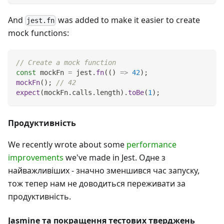
And
was added to make it easier to create
jest.fn
mock functions:
// Create a mock function
const
 mockFn 
=
 jest
.
fn
(
(
)
=>
42
)
;
mockFn
(
)
;
// 42
expect
(
mockFn
.
calls
.
length
)
.
toBe
(
1
)
;
Продуктивність
We recently wrote about some
performance
improvements
we've made in Jest. Одне з
найважливіших - значно зменшився час запуску,
тож тепер нам не доводиться переживати за
продуктивність.
Jasmine та покращення тестових тверджень