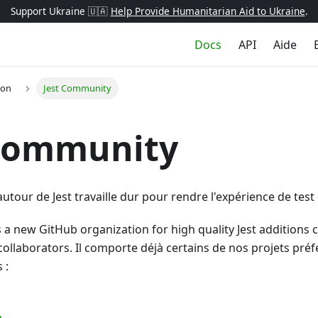
Support Ukraine 🇺🇦
Help Provide Humanitarian Aid to Ukraine
.
Docs
API
Aide
ion
Jest Community
 Community
our de Jest travaille dur pour rendre l'expérience de test 
s a new GitHub organization for high quality Jest additions c
ollaborators. Il comporte déjà certains de nos projets préfé
 :