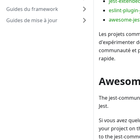
jest-extende
Guides du framework
eslint-plugin-
awesome-jes
Guides de mise à jour
Les projets comm
d'expérimenter de
communauté et pe
rapide.
Awesome
The jest-communi
Jest.
Si vous avez quel
your project on t
to the jest-commu