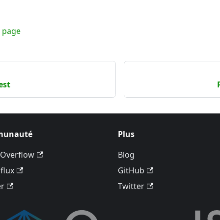
e page
est
unauté
Plus
 Overflow
Blog
flux
GitHub
er
Twitter