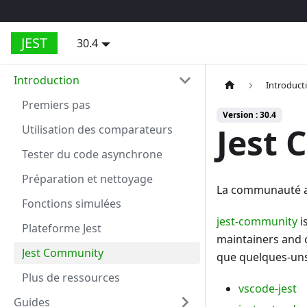
JEST
30.4
Introduction
Introduct
Premiers pas
Version : 30.4
Jest
Utilisation des comparateurs
Tester du code asynchrone
Préparation et nettoyage
La communauté aut
Fonctions simulées
jest-community
i
Plateforme Jest
maintainers and c
Jest Community
que quelques-uns
Plus de ressources
vscode-jest
Guides