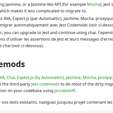
ing Jasmine, or a Jasmine like API (for example
Mocha
), Jest
hich makes it less complicated to migrate to.
sez AVA, Expect.js (par Automattic), Jasmine, Mocha, proxyqui
migrer automatiquement avec Jest Codemods (voir ci-desso
ai
, you can upgrade to Jest and continue using chai. Cepend
 d'utiliser les assertions de Jest et leurs messages d'erre
 chai (voir ci-dessous).
demods
VA
,
Chai
,
Expect.js (by Automattic)
,
Jasmine
,
Mocha
,
proxyqu
 the third-party
jest-codemods
to do most of the dirty migr
tion on your codebase using
jscodeshift
.
vos tests existants, naviguez jusqu’au projet contenant les 