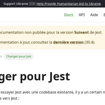
Support Ukraine 🇺🇦
Help Provide Humanitarian Aid to Ukraine
.
Docs
API
Aide
ocumentation non publiée pour la version
Suivant
de
Jest
.
entation à jour, consultez la
dernière version
(
30.4
).
Changer pour Jest
er pour Jest
 essayer Jest avec une codebase existante, il y a un certai
 vers Jest :