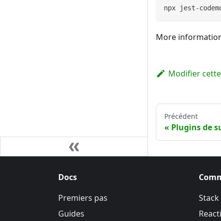
npx jest-codem
More information
Modifier cett
Précédent
Plugins de s
Docs
Comm
Premiers pas
Stack
Guides
Reacti