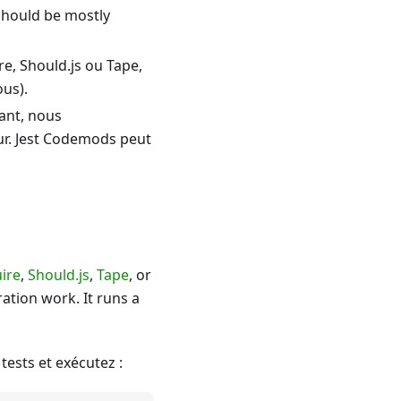
 should be mostly
re, Should.js ou Tape,
us).
ant, nous
ur. Jest Codemods peut
ire
,
Should.js
,
Tape
, or
ation work. It runs a
tests et exécutez :