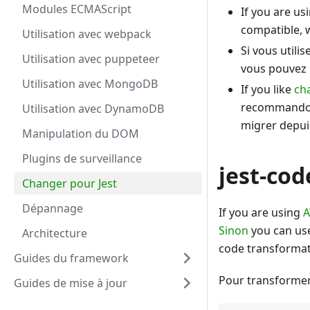
Modules ECMAScript
If you are us
compatible, w
Utilisation avec webpack
Si vous utili
Utilisation avec puppeteer
vous pouvez 
Utilisation avec MongoDB
If you like
ch
recommandons
Utilisation avec DynamoDB
migrer depuis
Manipulation du DOM
Plugins de surveillance
jest-co
Changer pour Jest
Dépannage
If you are using
A
Sinon
you can use
Architecture
code transforma
Guides du framework
Pour transformer 
Guides de mise à jour