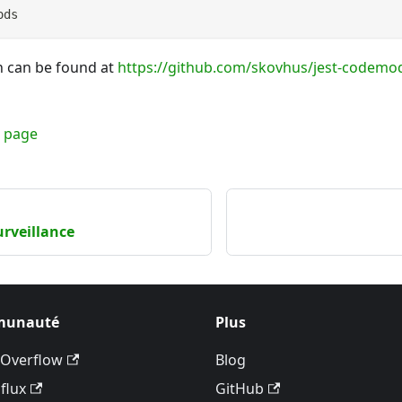
ods
 can be found at
https://github.com/skovhus/jest-codemo
e page
urveillance
unauté
Plus
 Overflow
Blog
flux
GitHub