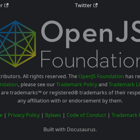
er
Twitter
ributors. All rights reserved. The
OpenJS Foundation
has re
ndation
, please see our
Trademark Policy
and
Trademark Li
are trademarks™ or registered® trademarks of their respe
any affiliation with or endorsement by them.
e
|
Privacy Policy
|
Bylaws
|
Code of Conduct
|
Trademark P
Built with Docusaurus.