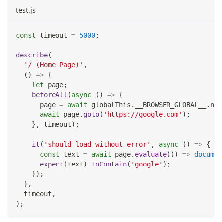
test.js
const
 timeout 
=
5000
;
describe
(
'/ (Home Page)'
,
(
)
=>
{
let
 page
;
beforeAll
(
async
(
)
=>
{
      page 
=
await
 globalThis
.
__BROWSER_GLOBAL__
.
new
await
 page
.
goto
(
'https://google.com'
)
;
}
,
 timeout
)
;
it
(
'should load without error'
,
async
(
)
=>
{
const
 text 
=
await
 page
.
evaluate
(
(
)
=>
documen
expect
(
text
)
.
toContain
(
'google'
)
;
}
)
;
}
,
  timeout
,
)
;