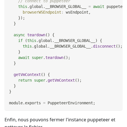
// connect to puppeteer
this
.
global
.
__BROWSER_GLOBAL__
=
await
 puppeteer
browserWSEndpoint
:
 wsEndpoint
,
}
)
;
}
async
teardown
(
)
{
if
(
this
.
global
.
__BROWSER_GLOBAL__
)
{
this
.
global
.
__BROWSER_GLOBAL__
.
disconnect
(
)
;
}
await
super
.
teardown
(
)
;
}
getVmContext
(
)
{
return
super
.
getVmContext
(
)
;
}
}
module
.
exports
=
PuppeteerEnvironment
;
Enfin, nous pouvons fermer l'instance puppeteer et
nettoyer le fichier