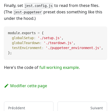
Finally, set
to read from these files.
jest.config.js
(The
preset does something like this
jest-puppeteer
under the hood.)
module
.
exports
=
{
globalSetup
:
'./setup.js'
,
globalTeardown
:
'./teardown.js'
,
testEnvironment
:
'./puppeteer_environment.js'
,
}
;
Here's the code of
full working example
.
Modifier cette page
Précédent
Suivant