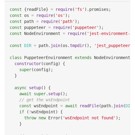
const
{
readFile
}
=
require
(
'fs'
)
.
promises
;
const
 os 
=
require
(
'os'
)
;
const
 path 
=
require
(
'path'
)
;
const
 puppeteer 
=
require
(
'puppeteer'
)
;
const
NodeEnvironment
=
require
(
'jest-environment-no
const
DIR
=
 path
.
join
(
os
.
tmpdir
(
)
,
'jest_puppeteer_g
class
PuppeteerEnvironment
extends
NodeEnvironment
{
constructor
(
config
)
{
super
(
config
)
;
}
async
setup
(
)
{
await
super
.
setup
(
)
;
// get the wsEndpoint
const
 wsEndpoint 
=
await
readFile
(
path
.
join
(
DIR
,
if
(
!
wsEndpoint
)
{
throw
new
Error
(
'wsEndpoint not found'
)
;
}