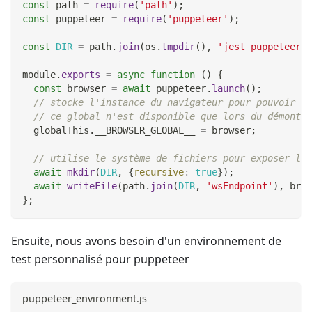
const
 path 
=
require
(
'path'
)
;
const
 puppeteer 
=
require
(
'puppeteer'
)
;
const
DIR
=
 path
.
join
(
os
.
tmpdir
(
)
,
'jest_puppeteer_g
module
.
exports
=
async
function
(
)
{
const
 browser 
=
await
 puppeteer
.
launch
(
)
;
// stocke l'instance du navigateur pour pouvoir la
// ce global n'est disponible que lors du démontag
  globalThis
.
__BROWSER_GLOBAL__
=
 browser
;
// utilise le système de fichiers pour exposer le 
await
mkdir
(
DIR
,
{
recursive
:
true
}
)
;
await
writeFile
(
path
.
join
(
DIR
,
'wsEndpoint'
)
,
 brow
}
;
Ensuite, nous avons besoin d'un environnement de
test personnalisé pour puppeteer
puppeteer_environment.js