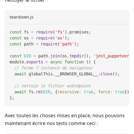
teardown.js
const
 fs 
=
require
(
'fs'
)
.
promises
;
const
 os 
=
require
(
'os'
)
;
const
 path 
=
require
(
'path'
)
;
const
DIR
=
 path
.
join
(
os
.
tmpdir
(
)
,
'jest_puppeteer_g
module
.
exports
=
async
function
(
)
{
// ferme l'instance du navigateur
await
 globalThis
.
__BROWSER_GLOBAL__
.
close
(
)
;
// nettoie le fichier wsEndpoint
await
 fs
.
rm
(
DIR
,
{
recursive
:
true
,
force
:
true
}
)
;
}
;
Avec toutes les choses mises en place, nous pouvons
maintenant écrire nos tests comme ceci :