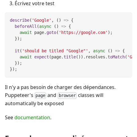
Écrivez votre test
describe
(
'Google'
,
(
)
=>
{
beforeAll
(
async
(
)
=>
{
await
 page
.
goto
(
'https://google.com'
)
;
}
)
;
it
(
'should be titled "Google"'
,
async
(
)
=>
{
await
expect
(
page
.
title
(
)
)
.
resolves
.
toMatch
(
'Goo
}
)
;
}
)
;
Il n'y a pas besoin de charger des dépendances.
Puppeteer's
and
classes will
page
browser
automatically be exposed
See
documentation
.