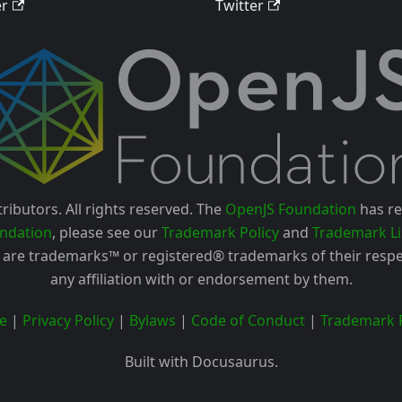
er
Twitter
ributors. All rights reserved. The
OpenJS Foundation
has re
ndation
, please see our
Trademark Policy
and
Trademark Li
are trademarks™ or registered® trademarks of their respe
any affiliation with or endorsement by them.
e
|
Privacy Policy
|
Bylaws
|
Code of Conduct
|
Trademark P
Built with Docusaurus.