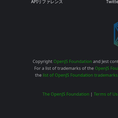
APIリファレンス
Twitt
Copyright
OpenJS Foundation
and Jest cont
For a list of trademarks of the
OpenJS Fou
the
list of OpenJS Foundation trademarks
The OpenJS Foundation
|
Terms of Us