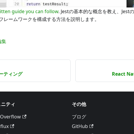
itten guide you can follow
. Jestの基本的な概念を教え、Je
フレームワークを構成する方法を説明します。
編集
ーティング
React 
ュニティ
その他
 Overflow
ブログ
flux
GitHub