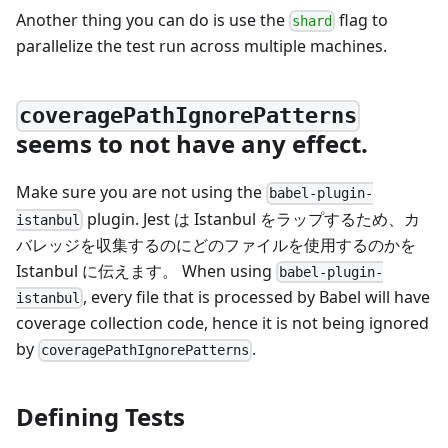
Another thing you can do is use the
flag to
shard
parallelize the test run across multiple machines.
coveragePathIgnorePatterns
seems to not have any effect.
Make sure you are not using the
babel-plugin-
plugin. Jest は Istanbul をラップするため、カ
istanbul
バレッジを収集するのにどのファイルを使用するのかを
Istanbul に伝えます。 When using
babel-plugin-
, every file that is processed by Babel will have
istanbul
coverage collection code, hence it is not being ignored
by
.
coveragePathIgnorePatterns
Defining Tests