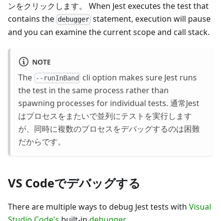
ンをクリックします。 When Jest executes the test that
contains the
statement, execution will pause
debugger
and you can examine the current scope and call stack.
NOTE
The
cli option makes sure Jest runs
--runInBand
the test in the same process rather than
spawning processes for individual tests. 通常Jest
はプロセスをまたいで並列にテストを実行します
が、同時に複数のプロセスをデバッグするのは困難
だからです。
VS Codeでデバッグする
There are multiple ways to debug Jest tests with
Visual
Studio Code's
built-in
debugger
.