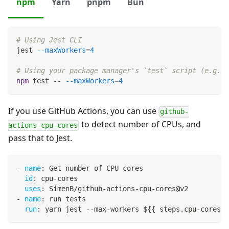
npm
Yarn
pnpm
Bun
# Using Jest CLI
jest 
--maxWorkers
=
4
# Using your package manager's `test` script (e.g. w
npm
test
 -- 
--maxWorkers
=
4
If you use GitHub Actions, you can use
github-
to detect number of CPUs, and
actions-cpu-cores
pass that to Jest.
-
name
:
 Get number of CPU cores
id
:
 cpu
-
cores
uses
:
 SimenB/github
-
actions
-
cpu
-
cores@v2
-
name
:
 run tests
run
:
 yarn jest 
-
-
max
-
workers $
{
{
 steps.cpu
-
cores.o