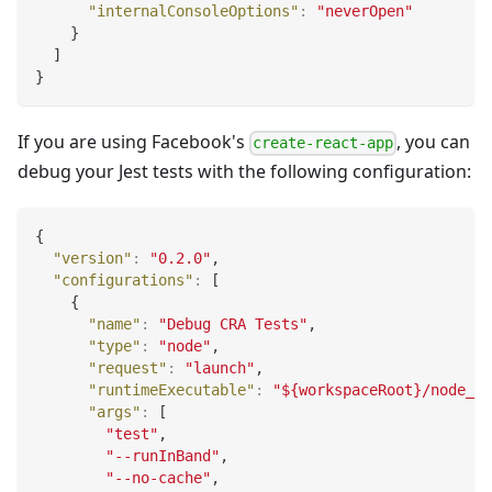
"internalConsoleOptions"
:
"neverOpen"
}
]
}
If you are using Facebook's
, you can
create-react-app
debug your Jest tests with the following configuration:
{
"version"
:
"0.2.0"
,
"configurations"
:
[
{
"name"
:
"Debug CRA Tests"
,
"type"
:
"node"
,
"request"
:
"launch"
,
"runtimeExecutable"
:
"${workspaceRoot}/node_mo
"args"
:
[
"test"
,
"--runInBand"
,
"--no-cache"
,