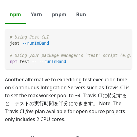
npm
Yarn
pnpm
Bun
# Using Jest CLI
jest 
--runInBand
# Using your package manager's `test` script (e.g. w
npm
test
 -- 
--runInBand
Another alternative to expediting test execution time
on Continuous Integration Servers such as Travis-CI is
to set the max worker pool to ~
4
. Travis-CIに特定する
と、テストの実行時間を半分にできます。 Note: The
Travis CI
free
plan available for open source projects
only includes 2 CPU cores.