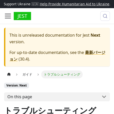
Support Ukraine 🇺🇦
Help Provide Humanitarian Aid to Ukraine
.
JEST
This is unreleased documentation for
Jest
Next
version.
For up-to-date documentation, see the
最新バージ
ョン
(
30.4
).
ガイド
トラブルシューティング
Version: Next
On this page
トラブルシューティング