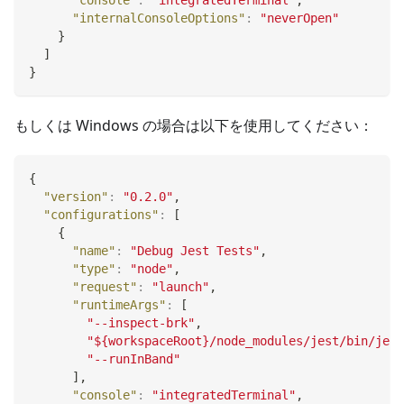
"console"
:
"integratedTerminal"
,
"internalConsoleOptions"
:
"neverOpen"
}
]
}
もしくは Windows の場合は以下を使用してください：
{
"version"
:
"0.2.0"
,
"configurations"
:
[
{
"name"
:
"Debug Jest Tests"
,
"type"
:
"node"
,
"request"
:
"launch"
,
"runtimeArgs"
:
[
"--inspect-brk"
,
"${workspaceRoot}/node_modules/jest/bin/jest
"--runInBand"
]
,
"console"
:
"integratedTerminal"
,