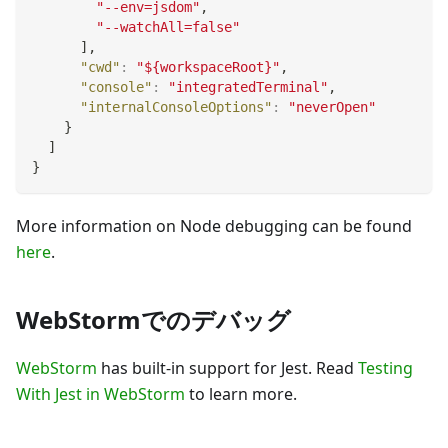
"--env=jsdom"
,
"--watchAll=false"
]
,
"cwd"
:
"${workspaceRoot}"
,
"console"
:
"integratedTerminal"
,
"internalConsoleOptions"
:
"neverOpen"
}
]
}
More information on Node debugging can be found
here
.
WebStormでのデバッグ
WebStorm
has built-in support for Jest. Read
Testing
With Jest in WebStorm
to learn more.