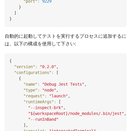
"port"
:
9229
}
]
}
自動的に起動してテストを実行するプロセスに追加するに
は、以下の構成を使用して下さい:
{
"version"
:
"0.2.0"
,
"configurations"
:
[
{
"name"
:
"Debug Jest Tests"
,
"type"
:
"node"
,
"request"
:
"launch"
,
"runtimeArgs"
:
[
"--inspect-brk"
,
"${workspaceRoot}/node_modules/.bin/jest"
,
"--runInBand"
]
,