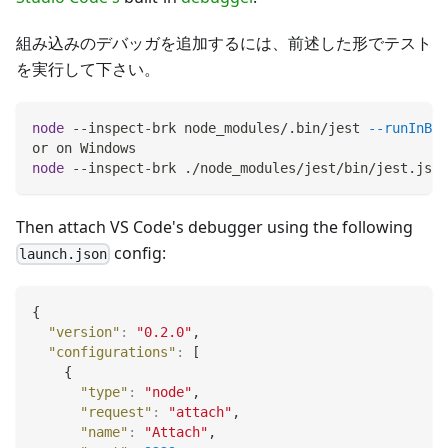
組み込みのデバッガを追加するには、前述した形でテスト
を実行して下さい。
node
 --inspect-brk node_modules/.bin/jest 
--runInBan
or on Windows
node
 --inspect-brk ./node_modules/jest/bin/jest.js 
-
Then attach VS Code's debugger using the following
config:
launch.json
{
"version"
:
"0.2.0"
,
"configurations"
:
[
{
"type"
:
"node"
,
"request"
:
"attach"
,
"name"
:
"Attach"
,