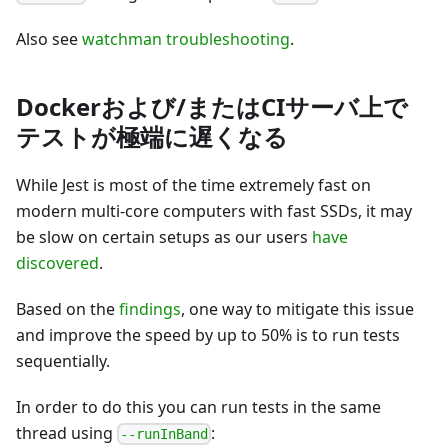
Also see
watchman troubleshooting
.
Dockerおよび/またはCIサーバ上で
テストが極端に遅くなる
While Jest is most of the time extremely fast on
modern multi-core computers with fast SSDs, it may
be slow on certain setups as our users
have
discovered
.
Based on the
findings
, one way to mitigate this issue
and improve the speed by up to 50% is to run tests
sequentially.
In order to do this you can run tests in the same
thread using
:
--runInBand