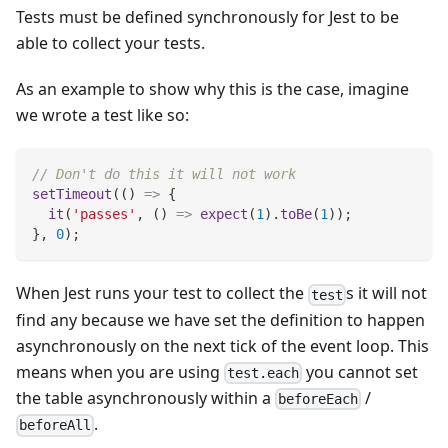
Tests must be defined synchronously for Jest to be
able to collect your tests.
As an example to show why this is the case, imagine
we wrote a test like so:
// Don't do this it will not work
setTimeout
(
(
)
=>
{
it
(
'passes'
,
(
)
=>
expect
(
1
)
.
toBe
(
1
)
)
;
}
,
0
)
;
When Jest runs your test to collect the
s it will not
test
find any because we have set the definition to happen
asynchronously on the next tick of the event loop. This
means when you are using
you cannot set
test.each
the table asynchronously within a
/
beforeEach
.
beforeAll