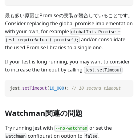
最も多い原因はPromiseの実装が競合していることです。
Consider replacing the global promise implementation
with your own, for example
globalThis.Promise =
and/or consolidate
jest.requireActual('promise');
the used Promise libraries to a single one.
If your test is long running, you may want to consider
to increase the timeout by calling
jest.setTimeout
jest
.
setTimeout
(
10_000
)
;
// 10 second timeout
Watchman関連の問題
Try running Jest with
or set the
--no-watchman
configuration option to
.
watchman
false