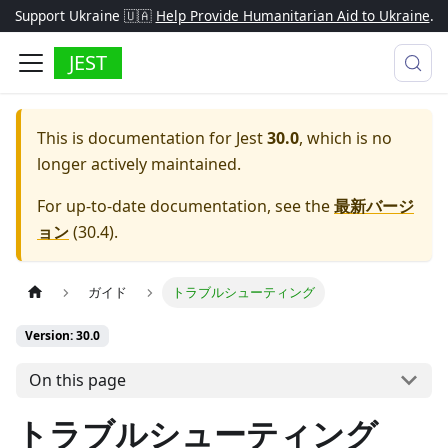
Support Ukraine 🇺🇦
Help Provide Humanitarian Aid to Ukraine
.
JEST
This is documentation for
Jest
30.0
, which is no
longer actively maintained.
For up-to-date documentation, see the
最新バージ
ョン
(
30.4
).
ガイド
トラブルシューティング
Version: 30.0
On this page
トラブルシューティング