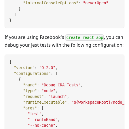
"internalConsoleOptions"
:
"neverOpen"
}
]
}
If you are using Facebook's
, you can
create-react-app
debug your Jest tests with the following configuration:
{
"version"
:
"0.2.0"
,
"configurations"
:
[
{
"name"
:
"Debug CRA Tests"
,
"type"
:
"node"
,
"request"
:
"launch"
,
"runtimeExecutable"
:
"${workspaceRoot}/node_mo
"args"
:
[
"test"
,
"--runInBand"
,
"--no-cache"
,