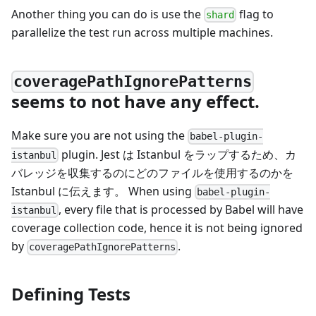
Another thing you can do is use the
flag to
shard
parallelize the test run across multiple machines.
coveragePathIgnorePatterns
seems to not have any effect.
Make sure you are not using the
babel-plugin-
plugin. Jest は Istanbul をラップするため、カ
istanbul
バレッジを収集するのにどのファイルを使用するのかを
Istanbul に伝えます。 When using
babel-plugin-
, every file that is processed by Babel will have
istanbul
coverage collection code, hence it is not being ignored
by
.
coveragePathIgnorePatterns
Defining Tests