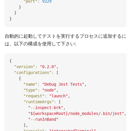
"port"
:
9229
}
]
}
自動的に起動してテストを実行するプロセスに追加するに
は、以下の構成を使用して下さい:
{
"version"
:
"0.2.0"
,
"configurations"
:
[
{
"name"
:
"Debug Jest Tests"
,
"type"
:
"node"
,
"request"
:
"launch"
,
"runtimeArgs"
:
[
"--inspect-brk"
,
"${workspaceRoot}/node_modules/.bin/jest"
,
"--runInBand"
]
,