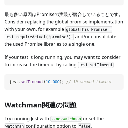
最も多い原因はPromiseの実装が競合していることです。
Consider replacing the global promise implementation
with your own, for example
globalThis.Promise =
and/or consolidate
jest.requireActual('promise');
the used Promise libraries to a single one.
If your test is long running, you may want to consider
to increase the timeout by calling
jest.setTimeout
jest
.
setTimeout
(
10_000
)
;
// 10 second timeout
Watchman関連の問題
Try running Jest with
or set the
--no-watchman
configuration option to
.
watchman
false