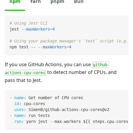
npm
Yarn
pnpm
Bun
# Using Jest CLI
jest 
--maxWorkers
=
4
# Using your package manager's `test` script (e.g. w
npm
test
 -- 
--maxWorkers
=
4
If you use GitHub Actions, you can use
github-
to detect number of CPUs, and
actions-cpu-cores
pass that to Jest.
-
name
:
 Get number of CPU cores
id
:
 cpu
-
cores
uses
:
 SimenB/github
-
actions
-
cpu
-
cores@v2
-
name
:
 run tests
run
:
 yarn jest 
-
-
max
-
workers $
{
{
 steps.cpu
-
cores.o