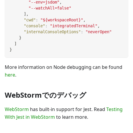
"--env=jsdom"
,
"--watchAll=false"
]
,
"cwd"
:
"${workspaceRoot}"
,
"console"
:
"integratedTerminal"
,
"internalConsoleOptions"
:
"neverOpen"
}
]
}
More information on Node debugging can be found
here
.
WebStormでのデバッグ
WebStorm
has built-in support for Jest. Read
Testing
With Jest in WebStorm
to learn more.