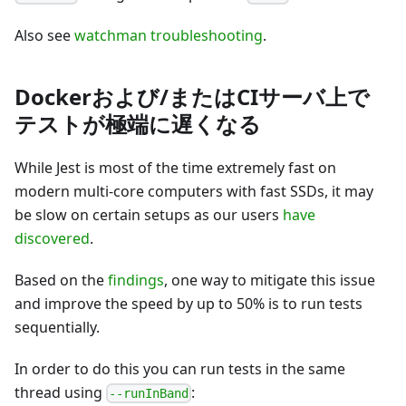
Also see
watchman troubleshooting
.
Dockerおよび/またはCIサーバ上で
テストが極端に遅くなる
While Jest is most of the time extremely fast on
modern multi-core computers with fast SSDs, it may
be slow on certain setups as our users
have
discovered
.
Based on the
findings
, one way to mitigate this issue
and improve the speed by up to 50% is to run tests
sequentially.
In order to do this you can run tests in the same
thread using
:
--runInBand