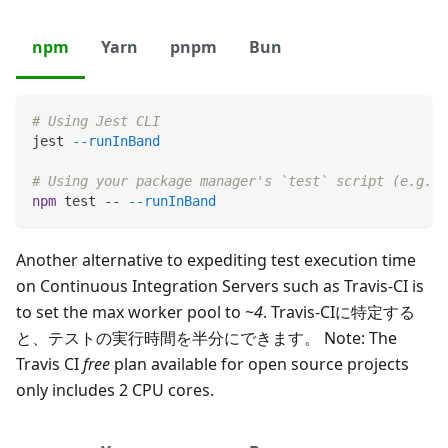
npm
Yarn
pnpm
Bun
# Using Jest CLI
jest 
--runInBand
# Using your package manager's `test` script (e.g. w
npm
test
 -- 
--runInBand
Another alternative to expediting test execution time
on Continuous Integration Servers such as Travis-CI is
to set the max worker pool to ~
4
. Travis-CIに特定する
と、テストの実行時間を半分にできます。 Note: The
Travis CI
free
plan available for open source projects
only includes 2 CPU cores.