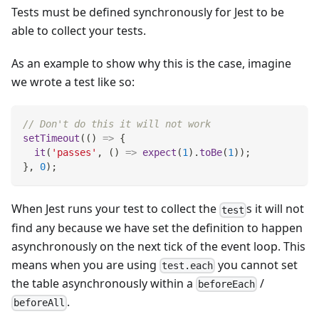
Tests must be defined synchronously for Jest to be
able to collect your tests.
As an example to show why this is the case, imagine
we wrote a test like so:
// Don't do this it will not work
setTimeout
(
(
)
=>
{
it
(
'passes'
,
(
)
=>
expect
(
1
)
.
toBe
(
1
)
)
;
}
,
0
)
;
When Jest runs your test to collect the
s it will not
test
find any because we have set the definition to happen
asynchronously on the next tick of the event loop. This
means when you are using
you cannot set
test.each
the table asynchronously within a
/
beforeEach
.
beforeAll