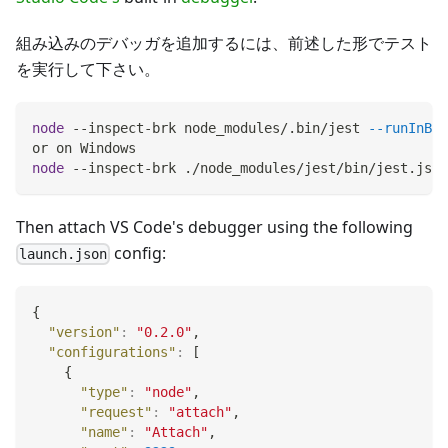
組み込みのデバッガを追加するには、前述した形でテスト
を実行して下さい。
node
 --inspect-brk node_modules/.bin/jest 
--runInBan
or on Windows
node
 --inspect-brk ./node_modules/jest/bin/jest.js 
-
Then attach VS Code's debugger using the following
config:
launch.json
{
"version"
:
"0.2.0"
,
"configurations"
:
[
{
"type"
:
"node"
,
"request"
:
"attach"
,
"name"
:
"Attach"
,