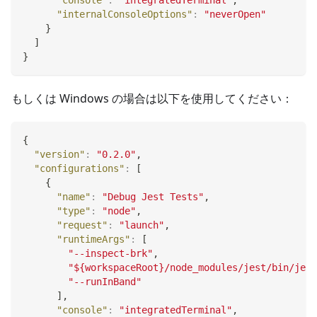
"console"
:
"integratedTerminal"
,
"internalConsoleOptions"
:
"neverOpen"
}
]
}
もしくは Windows の場合は以下を使用してください：
{
"version"
:
"0.2.0"
,
"configurations"
:
[
{
"name"
:
"Debug Jest Tests"
,
"type"
:
"node"
,
"request"
:
"launch"
,
"runtimeArgs"
:
[
"--inspect-brk"
,
"${workspaceRoot}/node_modules/jest/bin/jest
"--runInBand"
]
,
"console"
:
"integratedTerminal"
,