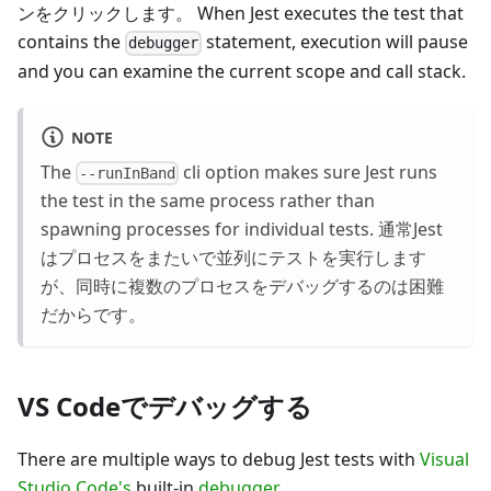
ンをクリックします。 When Jest executes the test that
contains the
statement, execution will pause
debugger
and you can examine the current scope and call stack.
NOTE
The
cli option makes sure Jest runs
--runInBand
the test in the same process rather than
spawning processes for individual tests. 通常Jest
はプロセスをまたいで並列にテストを実行します
が、同時に複数のプロセスをデバッグするのは困難
だからです。
VS Codeでデバッグする
There are multiple ways to debug Jest tests with
Visual
Studio Code's
built-in
debugger
.