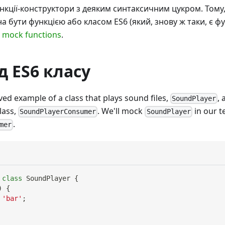
ункції-конструктори з деяким синтаксичним цукром. Тому,
а бути функцією або класом ES6 (який, знову ж таки, є фу
g
mock functions
.
 ES6 класу
ived example of a class that plays sound files,
,
SoundPlayer
lass,
. We'll mock
in our t
SoundPlayerConsumer
SoundPlayer
.
mer
class
SoundPlayer
{
)
{
'bar'
;