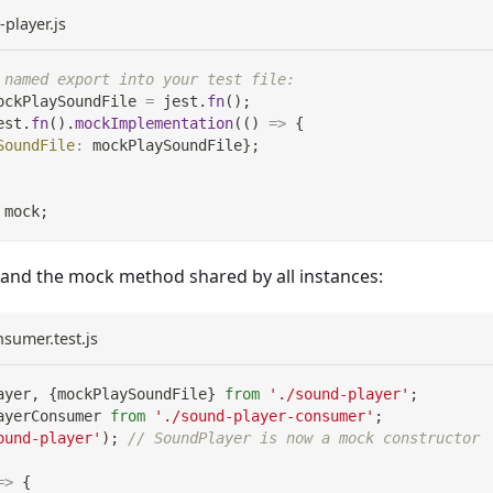
player.js
 named export into your test file:
ockPlaySoundFile 
=
 jest
.
fn
(
)
;
est
.
fn
(
)
.
mockImplementation
(
(
)
=>
{
SoundFile
:
 mockPlaySoundFile
}
;
 mock
;
and the mock method shared by all instances:
sumer.test.js
ayer
,
{
mockPlaySoundFile
}
from
'./sound-player'
;
ayerConsumer
from
'./sound-player-consumer'
;
ound-player'
)
;
// SoundPlayer is now a mock constructor
=>
{