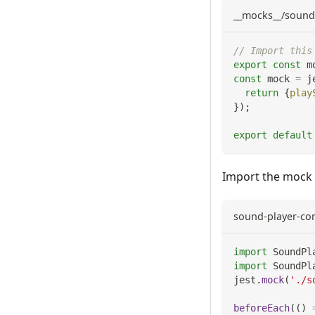
__mocks__/sound-
// Import this
export
const
 m
const
 mock 
=
 j
return
{
play
}
)
;
export
default
Import the mock 
sound-player-con
import
SoundPl
import
SoundPl
jest
.
mock
(
'./s
beforeEach
(
(
)