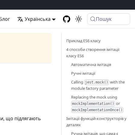
Блог
Українська
Пошук
Приклад ES6 класу
4 способи створення імітації
класу ES6
Автоматична імітація
Ручні імітації
Calling
with the
jest.mock()
module factory parameter
Replacing the mock using
or
mockImplementation()
mockImplementationOnce()
йли, що підлягають
Імітації функцій-конструкторів у
деталях
Ручна імітація, що сама є