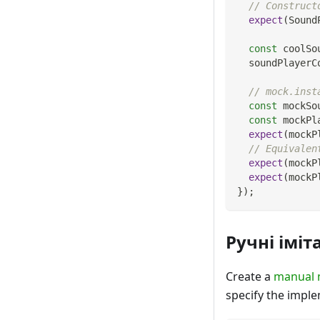
// Construct
expect
(
Sound
const
 coolSo
  soundPlayerC
// mock.inst
const
 mockSo
const
 mockPl
expect
(
mockP
// Equivalen
expect
(
mockP
expect
(
mockP
}
)
;
Ручні іміта
Create a
manual
specify the imple