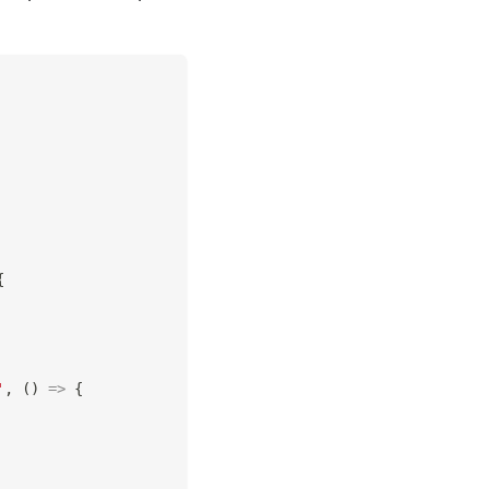
{
'
,
(
)
=>
{