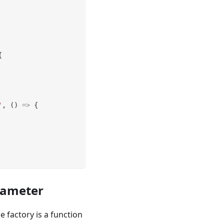
{
'
,
(
)
=>
{
rameter
factory is a function