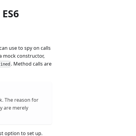
 ES6
an use to spy on calls
h a mock constructor,
. Method calls are
fined
k. The reason for
ey are merely
st option to set up.