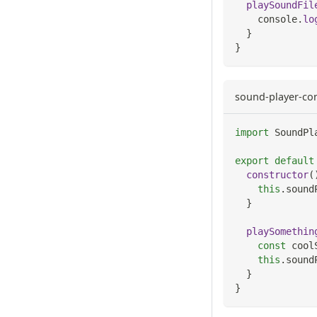
playSoundFil
console
.
lo
}
}
sound-player-co
import
SoundPl
export
default
constructor
(
this
.
sound
}
playSomethin
const
 cool
this
.
sound
}
}