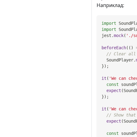
Наприклад:
import
SoundPl
import
SoundPl
jest
.
mock
(
'./s
beforeEach
(
(
)
// Clear all
SoundPlayer
.
}
)
;
it
(
'We can che
const
 soundP
expect
(
Sound
}
)
;
it
(
'We can che
// Show that
expect
(
Sound
const
 soundP