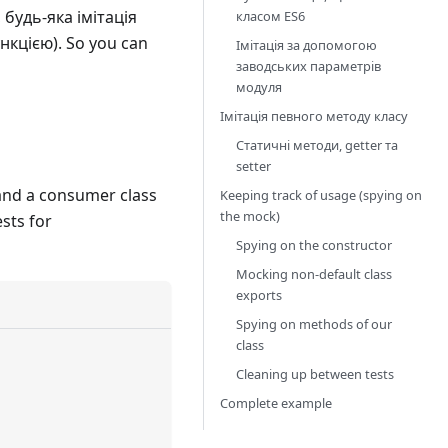
 будь-яка імітація
класом ES6
нкцією). So you can
Імітація за допомогою
заводських параметрів
модуля
Імітація певного методу класу
Статичні методи, getter та
setter
 and a consumer class
Keeping track of usage (spying on
the mock)
ests for
Spying on the constructor
Mocking non-default class
exports
Spying on methods of our
class
Cleaning up between tests
Complete example