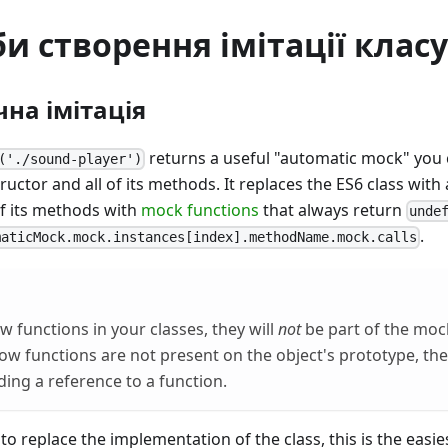
би створення імітації класу
на імітація
returns a useful "automatic mock" you c
('./sound-player')
tructor and all of its methods. It replaces the ES6 class wit
of its methods with
mock functions
that always return
unde
.
maticMock.mock.instances[index].methodName.mock.calls
w functions in your classes, they will
not
be part of the moc
rrow functions are not present on the object's prototype, th
ding a reference to a function.
to replace the implementation of the class, this is the easie