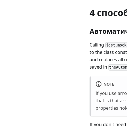
4 спосо
Автоматич
Calling
jest.mock
to the class cons
and replaces all 
saved in
theAuto
NOTE
If you use arro
that is that a
properties hol
If you don't need 