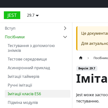
JEST
29.7
Вступ
Це документа
Посібники
Для актуально
Тестування з допомогою
знімків
Посібник
Тестове середовище
Асинхронний приклад
Версія: 29.7
Іміта
Імітації таймерів
Ручні імітації
Імітації класів ES6
Jest може застос
тестуванню.
Підміна модулів