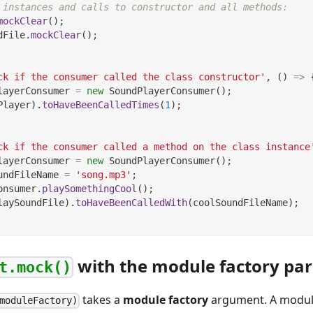
 instances and calls to constructor and all methods:
mockClear
(
)
;
dFile
.
mockClear
(
)
;
ck if the consumer called the class constructor'
,
(
)
=>
layerConsumer 
=
new
SoundPlayerConsumer
(
)
;
Player
)
.
toHaveBeenCalledTimes
(
1
)
;
ck if the consumer called a method on the class instance
layerConsumer 
=
new
SoundPlayerConsumer
(
)
;
undFileName 
=
'song.mp3'
;
onsumer
.
playSomethingCool
(
)
;
laySoundFile
)
.
toHaveBeenCalledWith
(
coolSoundFileName
)
;
with the module factory pa
t.mock()
takes a
module factory
argument. A module 
moduleFactory)