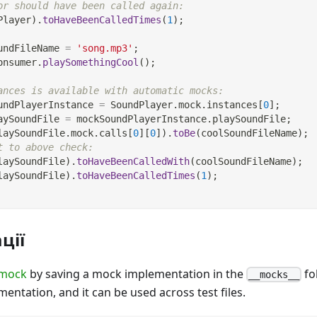
or should have been called again:
Player
)
.
toHaveBeenCalledTimes
(
1
)
;
undFileName 
=
'song.mp3'
;
onsumer
.
playSomethingCool
(
)
;
ances is available with automatic mocks:
undPlayerInstance 
=
SoundPlayer
.
mock
.
instances
[
0
]
;
aySoundFile 
=
 mockSoundPlayerInstance
.
playSoundFile
;
laySoundFile
.
mock
.
calls
[
0
]
[
0
]
)
.
toBe
(
coolSoundFileName
)
;
t to above check:
laySoundFile
)
.
toHaveBeenCalledWith
(
coolSoundFileName
)
;
laySoundFile
)
.
toHaveBeenCalledTimes
(
1
)
;
ції
 mock
by saving a mock implementation in the
fo
__mocks__
mentation, and it can be used across test files.