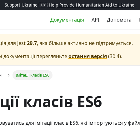
Support Ukraine 🇺🇦
Help Provide Humanitarian Aid to Ukraine
.
Документація
API
Допомога
ція для
Jest
29.7
, яка більше активно не підтримується.
ї документації перегляньте
остання версія
(
30.4
).
и
Імітації класів ES6
ції класів ES6
овуватись для імітації класів ES6, які імпортуються у фа