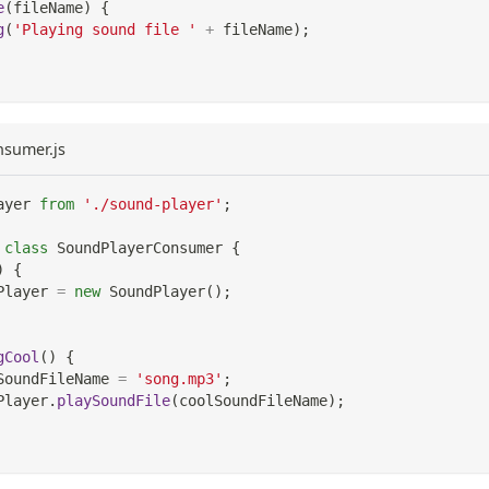
e
(
fileName
)
{
g
(
'Playing sound file '
+
 fileName
)
;
nsumer.js
ayer
from
'./sound-player'
;
class
SoundPlayerConsumer
{
)
{
Player
=
new
SoundPlayer
(
)
;
gCool
(
)
{
SoundFileName 
=
'song.mp3'
;
Player
.
playSoundFile
(
coolSoundFileName
)
;