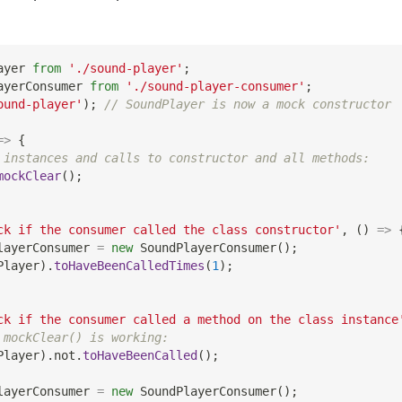
ayer
from
'./sound-player'
;
ayerConsumer
from
'./sound-player-consumer'
;
ound-player'
)
;
// SoundPlayer is now a mock constructor
=>
{
 instances and calls to constructor and all methods:
mockClear
(
)
;
ck if the consumer called the class constructor'
,
(
)
=>
layerConsumer 
=
new
SoundPlayerConsumer
(
)
;
Player
)
.
toHaveBeenCalledTimes
(
1
)
;
ck if the consumer called a method on the class instance
 mockClear() is working:
Player
)
.
not
.
toHaveBeenCalled
(
)
;
layerConsumer 
=
new
SoundPlayerConsumer
(
)
;