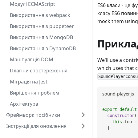
Модулі ECMAScript
ES6 класи - це ф
класу ES6 повинн
Використання з webpack
mock them usin
Використання з puppeteer
Використання з MongoDB
Приклад
Використання з DynamoDB
Маніпуляція DOM
We'll use a contr
which uses that c
Плагіни спостереження
SoundPlayerConsu
Міграція на Jest
Вирішення проблем
sound-player.js
Архітектура
export
default
Фреймворк посібники
constructor
(
this
.
foo
=
Інструкції для оновлення
}