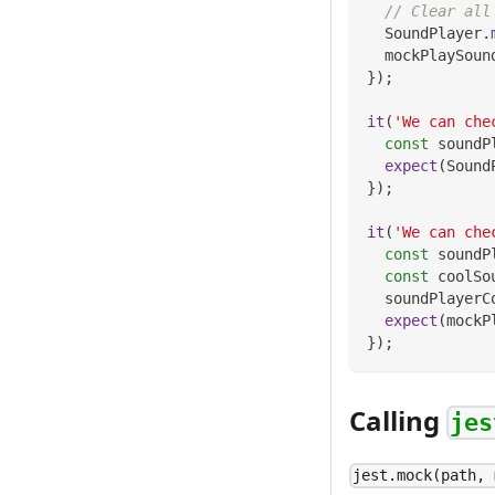
// Clear all
SoundPlayer
.
  mockPlaySoun
}
)
;
it
(
'We can che
const
 soundP
expect
(
Sound
}
)
;
it
(
'We can che
const
 soundP
const
 coolSo
  soundPlayerC
expect
(
mockP
}
)
;
Calling
jes
jest.mock(path, 