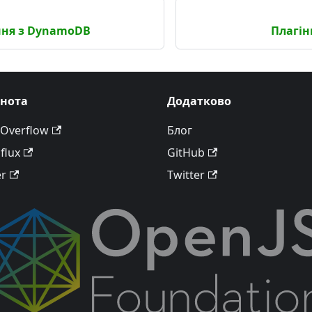
ня з DynamoDB
Плагін
ьнота
Додатково
 Overflow
Блог
flux
GitHub
er
Twitter