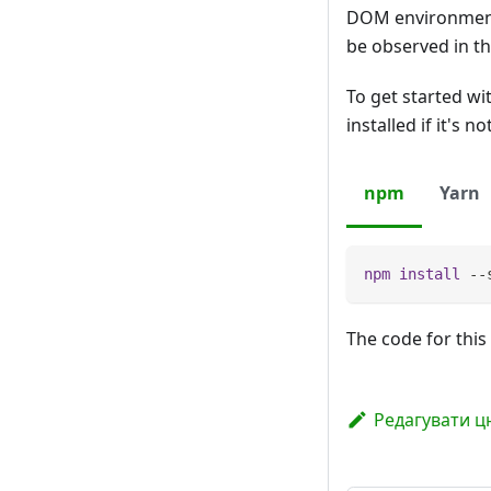
DOM environment 
be observed in t
To get started w
installed if it's no
npm
Yarn
npm
install
 --
The code for this
Редагувати ц