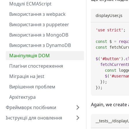
Модулі ECMAScript
Використання з webpack
displayUser.js
Використання з puppeteer
'use strict'
;
Використання з MongoDB
const
 $ 
=
requ
Використання з DynamoDB
const
 fetchCur
Маніпуляція DOM
$
(
'#button'
)
.
c
fetchCurrent
Плагіни спостереження
const
 logg
Міграція на Jest
$
(
'#userna
}
)
;
Вирішення проблем
}
)
;
Архітектура
Again, we create a
Фреймворк посібники
Інструкції для оновлення
__tests__/displayU