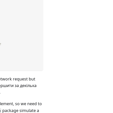
e
network request but
вершити за декілька
.
ement, so we need to
package simulate a
m