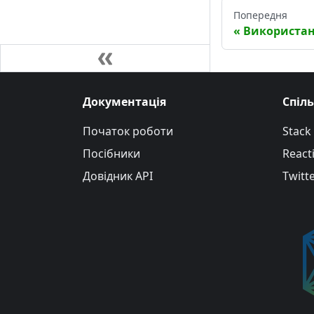
Попередня
Використан
Документація
Спіл
Початок роботи
Stack
Посібники
Reacti
Довідник API
Twitt