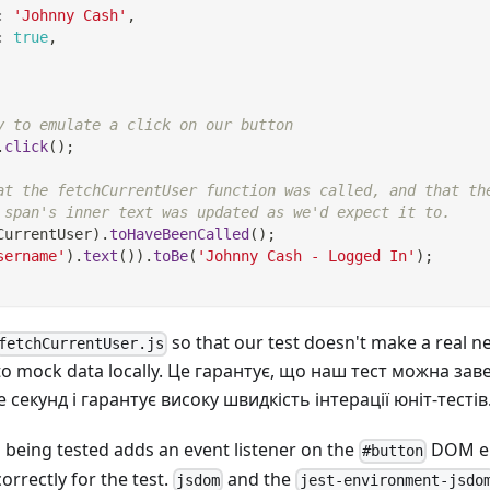
:
'Johnny Cash'
,
:
true
,
y to emulate a click on our button
.
click
(
)
;
at the fetchCurrentUser function was called, and that th
 span's inner text was updated as we'd expect it to.
CurrentUser
)
.
toHaveBeenCalled
(
)
;
sername'
)
.
text
(
)
)
.
toBe
(
'Johnny Cash - Logged In'
)
;
so that our test doesn't make a real 
fetchCurrentUser.js
 to mock data locally. Це гарантує, що наш тест можна за
е секунд і гарантує високу швидкість інтерації юніт-тестів
n being tested adds an event listener on the
DOM el
#button
rrectly for the test.
and the
jsdom
jest-environment-jsdo