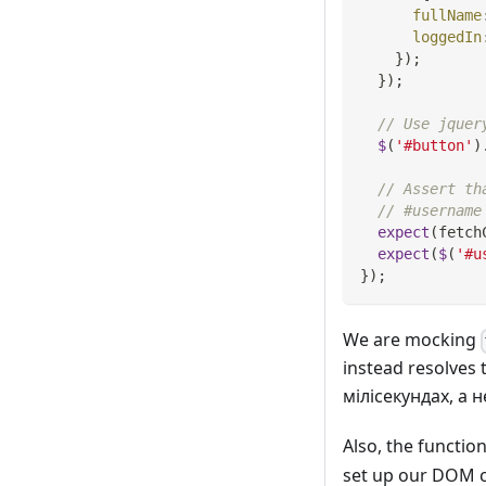
fullName
loggedIn
}
)
;
}
)
;
// Use jquer
$
(
'#button'
)
// Assert th
// #username
expect
(
fetch
expect
(
$
(
'#u
}
)
;
We are mocking
instead resolves
мілісекундах, а н
Also, the functio
set up our DOM co