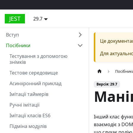
JEST
29.7
Вступ
Це документа
Посібники
Для актуально
Тестування з допомогою
знімків
Посібник
Тестове середовище
Асинхронний приклад
Версія: 29.7
Мані
Імітації таймерів
Ручні імітації
Імітації класів ES6
Інший клас функ
взаємодіє з DOM
Підміна модулів
що слухає подію 