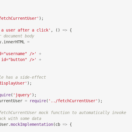
fetchCurrentUser'
)
;
 a user after a click'
,
(
)
=>
{
r document body
y
.
innerHTML
=
d="username" />'
+
 id="button" />'
+
le has a side-effect
displayUser'
)
;
quire
(
'jquery'
)
;
urrentUser 
=
require
(
'../fetchCurrentUser'
)
;
fetchCurrentUser mock function to automatically invoke
ack with some data
User
.
mockImplementation
(
cb
=>
{