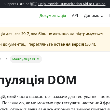
Support Ukraine 🇺🇦
Help Provide Humanitarian Aid to Ukraine
.
Документація
API
Допомога
ція для
Jest
29.7
, яка більше активно не підтримується.
ї документації перегляньте
остання версія
(
30.4
).
и
Маніпуляція DOM
пуляція DOM
цій, який часто вважається важким для тестування - це 
. Поглянемо, як ми можемо протестувати наступний фраг
click, отримує деякі дані асинхронно та змінює контент s