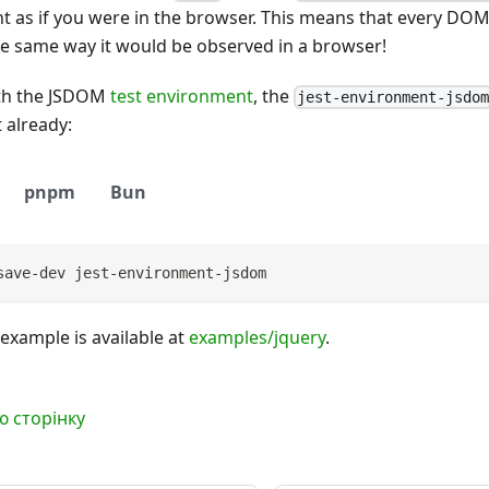
as if you were in the browser. This means that every DOM 
he same way it would be observed in a browser!
ith the JSDOM
test environment
, the
jest-environment-jsdo
t already:
pnpm
Bun
save-dev jest-environment-jsdom
 example is available at
examples/jquery
.
ю сторінку