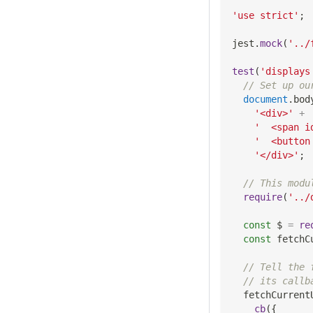
'use strict'
;
jest
.
mock
(
'../
test
(
'displays
// Set up ou
document
.
bod
'<div>'
+
'  <span i
'  <button
'</div>'
;
// This modu
require
(
'../
const
 $ 
=
re
const
 fetchC
// Tell the 
// its callb
  fetchCurrent
cb
(
{