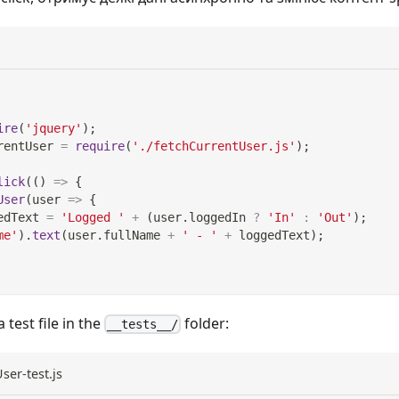
ire
(
'jquery'
)
;
rentUser 
=
require
(
'./fetchCurrentUser.js'
)
;
lick
(
(
)
=>
{
User
(
user
=>
{
edText 
=
'Logged '
+
(
user
.
loggedIn
?
'In'
:
'Out'
)
;
me'
)
.
text
(
user
.
fullName
+
' - '
+
 loggedText
)
;
 test file in the
folder:
__tests__/
ser-test.js