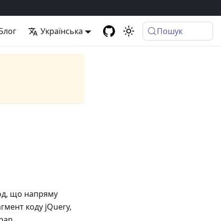
Блог
Українська
Пошук
код, що напряму
мент коду jQuery,
pan.