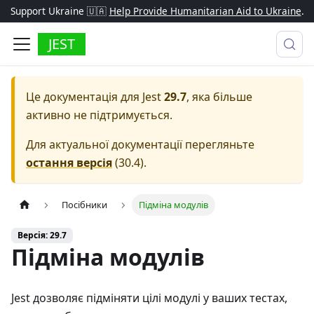
Support Ukraine 🇺🇦
Help Provide Humanitarian Aid to Ukraine
.
JEST
Це документація для
Jest
29.7
, яка більше
активно не підтримується.
Для актуальної документації перегляньте
остання версія
(
30.4
).
Посібники
Підміна модулів
Версія: 29.7
Підміна модулів
Jest дозволяє підміняти цілі модулі у ваших тестах,