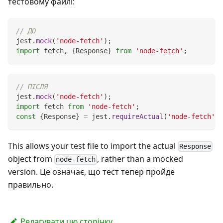
тестовому файлі:
// ДО
jest
.
mock
(
'node-fetch'
)
;
import
fetch
,
{
Response
}
from
'node-fetch'
;
// ПІСЛЯ
jest
.
mock
(
'node-fetch'
)
;
import
fetch
from
'node-fetch'
;
const
{
Response
}
=
 jest
.
requireActual
(
'node-fetch'
)
;
This allows your test file to import the actual
Response
object from
, rather than a mocked
node-fetch
version. Це означає, що тест тепер пройде
правильно.
Редагувати цю сторінку