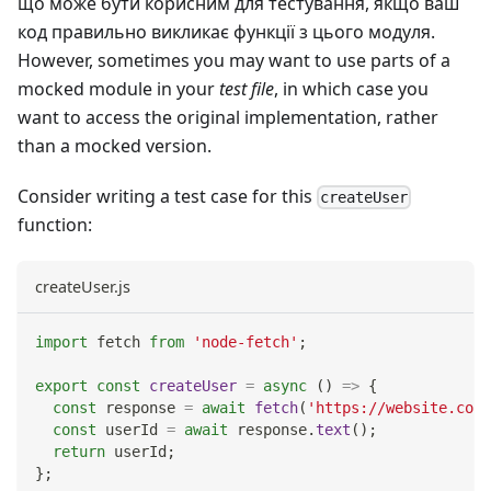
що може бути корисним для тестування, якщо ваш
код правильно викликає функції з цього модуля.
However, sometimes you may want to use parts of a
mocked module in your
test file
, in which case you
want to access the original implementation, rather
than a mocked version.
Consider writing a test case for this
createUser
function:
createUser.js
import
fetch
from
'node-fetch'
;
export
const
createUser
=
async
(
)
=>
{
const
 response 
=
await
fetch
(
'https://website.com/
const
 userId 
=
await
 response
.
text
(
)
;
return
 userId
;
}
;