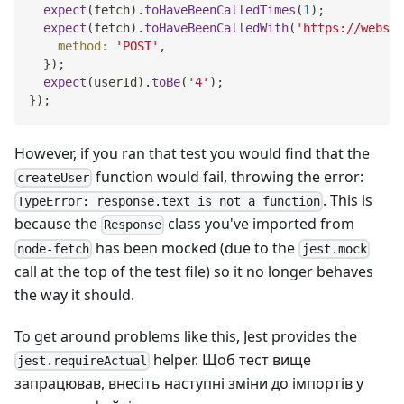
expect
(
fetch
)
.
toHaveBeenCalledTimes
(
1
)
;
expect
(
fetch
)
.
toHaveBeenCalledWith
(
'https://websit
method
:
'POST'
,
}
)
;
expect
(
userId
)
.
toBe
(
'4'
)
;
}
)
;
However, if you ran that test you would find that the
function would fail, throwing the error:
createUser
. This is
TypeError: response.text is not a function
because the
class you've imported from
Response
has been mocked (due to the
node-fetch
jest.mock
call at the top of the test file) so it no longer behaves
the way it should.
To get around problems like this, Jest provides the
helper. Щоб тест вище
jest.requireActual
запрацював, внесіть наступні зміни до імпортів у