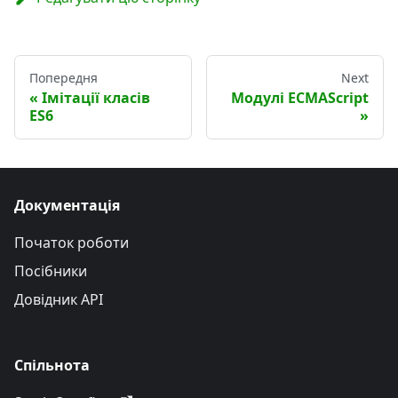
Попередня
Next
Імітації класів
Модулі ECMAScript
ES6
Документація
Початок роботи
Посібники
Довідник API
Спільнота