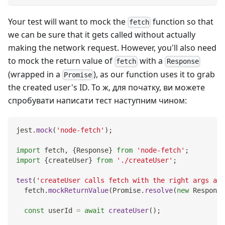
Your test will want to mock the
function so that
fetch
we can be sure that it gets called without actually
making the network request. However, you'll also need
to mock the return value of
with a
fetch
Response
(wrapped in a
), as our function uses it to grab
Promise
the created user's ID. То ж, для початку, ви можете
спробувати написати тест наступним чином:
jest
.
mock
(
'node-fetch'
)
;
import
fetch
,
{
Response
}
from
'node-fetch'
;
import
{
createUser
}
from
'./createUser'
;
test
(
'createUser calls fetch with the right args and
  fetch
.
mockReturnValue
(
Promise
.
resolve
(
new
Response
const
 userId 
=
await
createUser
(
)
;