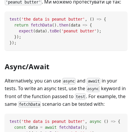
. Ми можемо протестувати це так:
'peanut butter'
test
(
'the data is peanut butter'
,
(
)
=>
{
return
fetchData
(
)
.
then
(
data
=>
{
expect
(
data
)
.
toBe
(
'peanut butter'
)
;
}
)
;
}
)
;
Async/Await
Alternatively, you can use
and
in your
async
await
tests. To write an async test, use the
keyword in
async
front of the function passed to
. For example, the
test
same
scenario can be tested with:
fetchData
test
(
'the data is peanut butter'
,
async
(
)
=>
{
const
 data 
=
await
fetchData
(
)
;