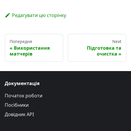
Редагувати цю сторінку
Попередня
Next
Використання
Підготовка та
матчерів
очистка
Документація
Початок роботи
Посібники
Довідник API