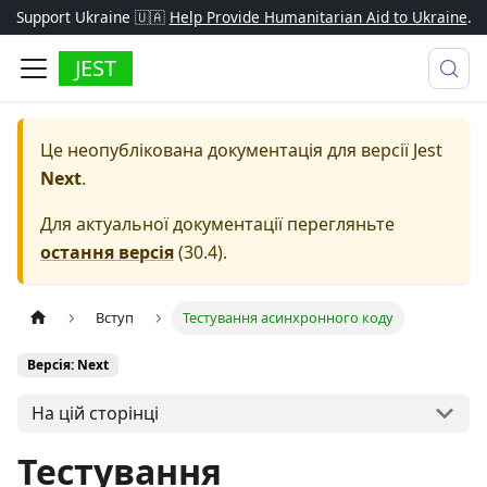
Support Ukraine 🇺🇦
Help Provide Humanitarian Aid to Ukraine
.
JEST
Це неопублікована документація для версії
Jest
Next
.
Для актуальної документації перегляньте
остання версія
(
30.4
).
Вступ
Тестування асинхронного коду
Версія: Next
На цій сторінці
Тестування