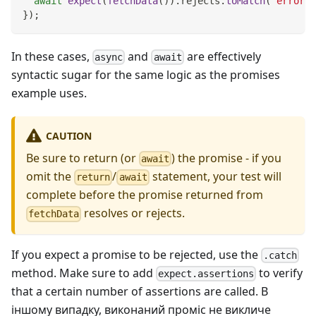
await
expect
(
fetchData
(
)
)
.
rejects
.
toMatch
(
'error'
)
}
)
;
In these cases,
and
are effectively
async
await
syntactic sugar for the same logic as the promises
example uses.
CAUTION
Be sure to return (or
) the promise - if you
await
omit the
/
statement, your test will
return
await
complete before the promise returned from
resolves or rejects.
fetchData
If you expect a promise to be rejected, use the
.catch
method. Make sure to add
to verify
expect.assertions
that a certain number of assertions are called. В
іншому випадку, виконаний проміс не викличе