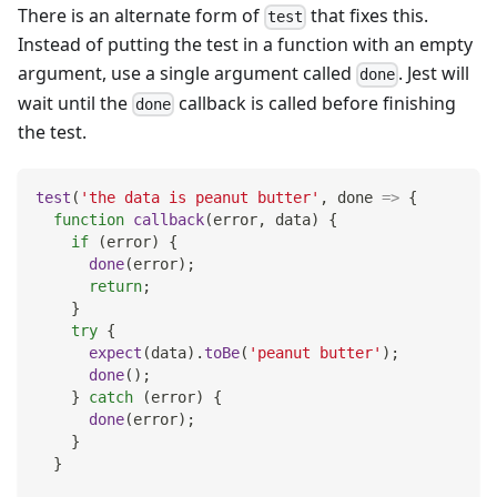
There is an alternate form of
that fixes this.
test
Instead of putting the test in a function with an empty
argument, use a single argument called
. Jest will
done
wait until the
callback is called before finishing
done
the test.
test
(
'the data is peanut butter'
,
done
=>
{
function
callback
(
error
,
 data
)
{
if
(
error
)
{
done
(
error
)
;
return
;
}
try
{
expect
(
data
)
.
toBe
(
'peanut butter'
)
;
done
(
)
;
}
catch
(
error
)
{
done
(
error
)
;
}
}