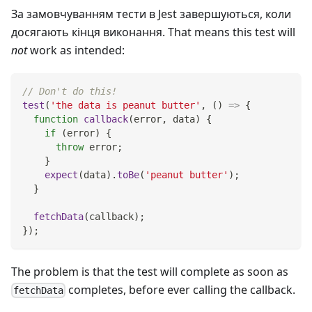
За замовчуванням тести в Jest завершуються, коли
досягають кінця виконання. That means this test will
not
work as intended:
// Don't do this!
test
(
'the data is peanut butter'
,
(
)
=>
{
function
callback
(
error
,
 data
)
{
if
(
error
)
{
throw
 error
;
}
expect
(
data
)
.
toBe
(
'peanut butter'
)
;
}
fetchData
(
callback
)
;
}
)
;
The problem is that the test will complete as soon as
completes, before ever calling the callback.
fetchData