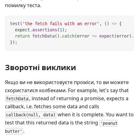
помилку теста.
test
(
'the fetch fails with an error'
,
(
)
=>
{
  expect
.
assertions
(
1
)
;
return
fetchData
(
)
.
catch
(
error
=>
expect
(
error
)
.
to
}
)
;
Зворотні виклики
Якщо ви не використовуєте проміси, то ви можете
скористатися колбеками. For example, let's say that
, instead of returning a promise, expects a
fetchData
callback, i.e. fetches some data and calls
when it is complete. You want to
callback(null, data)
test that this returned data is the string
'peanut
.
butter'