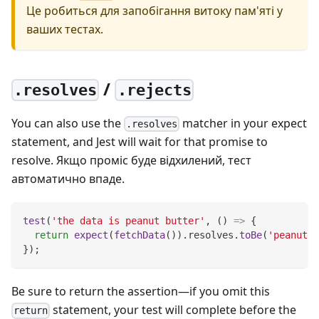
Це робиться для запобігання витоку пам'яті у
ваших тестах.
/
.resolves
.rejects
You can also use the
matcher in your expect
.resolves
statement, and Jest will wait for that promise to
resolve. Якщо проміс буде відхилений, тест
автоматично впаде.
test
(
'the data is peanut butter'
,
(
)
=>
{
return
expect
(
fetchData
(
)
)
.
resolves
.
toBe
(
'peanut b
}
)
;
Be sure to return the assertion—if you omit this
statement, your test will complete before the
return