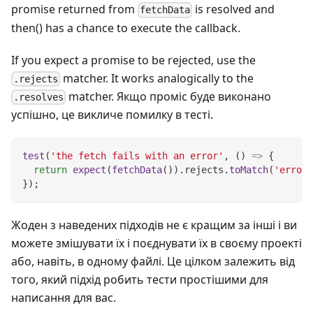
promise returned from
is resolved and
fetchData
then() has a chance to execute the callback.
If you expect a promise to be rejected, use the
matcher. It works analogically to the
.rejects
matcher. Якщо проміс буде виконано
.resolves
успішно, це викличе помилку в тесті.
test
(
'the fetch fails with an error'
,
(
)
=>
{
return
expect
(
fetchData
(
)
)
.
rejects
.
toMatch
(
'error'
}
)
;
Жоден з наведених підходів не є кращим за інші і ви
можете змішувати їх і поєднувати їх в своєму проекті
або, навіть, в одному файлі. Це цілком залежить від
того, який підхід робить тести простішими для
написання для вас.