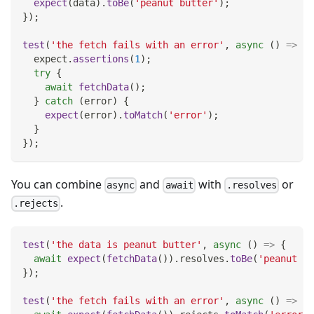
expect
(
data
)
.
toBe
(
'peanut butter'
)
;
}
)
;
test
(
'the fetch fails with an error'
,
async
(
)
=>
{
  expect
.
assertions
(
1
)
;
try
{
await
fetchData
(
)
;
}
catch
(
error
)
{
expect
(
error
)
.
toMatch
(
'error'
)
;
}
}
)
;
You can combine
and
with
or
async
await
.resolves
.
.rejects
test
(
'the data is peanut butter'
,
async
(
)
=>
{
await
expect
(
fetchData
(
)
)
.
resolves
.
toBe
(
'peanut bu
}
)
;
test
(
'the fetch fails with an error'
,
async
(
)
=>
{