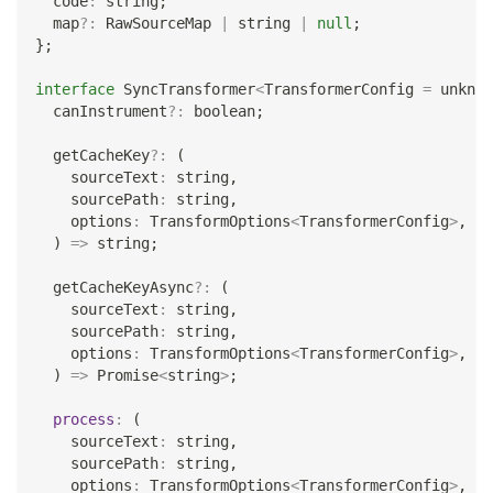
  code
:
string
;
  map
?
:
 RawSourceMap 
|
string
|
null
;
}
;
interface
SyncTransformer
<
TransformerConfig 
=
unknow
  canInstrument
?
:
boolean
;
  getCacheKey
?
:
(
    sourceText
:
string
,
    sourcePath
:
string
,
    options
:
 TransformOptions
<
TransformerConfig
>
,
)
=>
string
;
  getCacheKeyAsync
?
:
(
    sourceText
:
string
,
    sourcePath
:
string
,
    options
:
 TransformOptions
<
TransformerConfig
>
,
)
=>
Promise
<
string
>
;
process
:
(
    sourceText
:
string
,
    sourcePath
:
string
,
    options
:
 TransformOptions
<
TransformerConfig
>
,