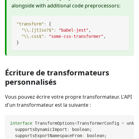
alongside with additional code preprocessors:
"transform"
:
{
"\\.[jt]sx?$"
:
"babel-jest"
,
"\\.css$"
:
"some-css-transformer"
,
}
Écriture de transformateurs
personnalisés
Vous pouvez écrire votre propre transformateur. L'API
d'un transformateur est la suivante :
interface
TransformOptions
<
TransformerConfig 
=
unkno
  supportsDynamicImport
:
boolean
;
  supportsExportNamespaceFrom
:
boolean
;