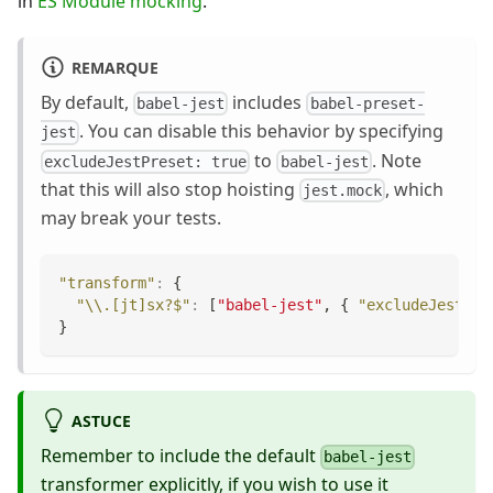
in
ES Module mocking
.
REMARQUE
By default,
includes
babel-jest
babel-preset-
. You can disable this behavior by specifying
jest
to
. Note
excludeJestPreset: true
babel-jest
that this will also stop hoisting
, which
jest.mock
may break your tests.
"transform"
:
{
"\\.[jt]sx?$"
:
[
"babel-jest"
,
{
"excludeJestPre
}
ASTUCE
Remember to include the default
babel-jest
transformer explicitly, if you wish to use it