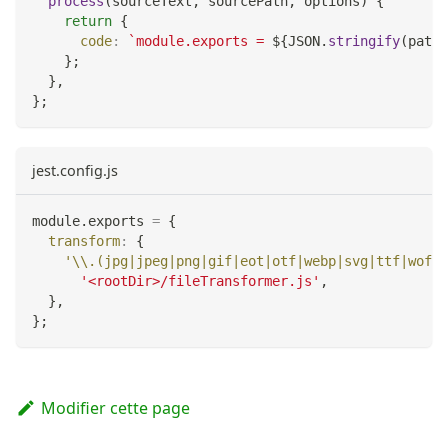
process
(
sourceText
,
 sourcePath
,
 options
)
{
return
{
code
:
`
module.exports = 
${
JSON
.
stringify
(
path
.
}
;
}
,
}
;
jest.config.js
module
.
exports
=
{
transform
:
{
'\\.(jpg|jpeg|png|gif|eot|otf|webp|svg|ttf|woff|
'<rootDir>/fileTransformer.js'
,
}
,
}
;
Modifier cette page