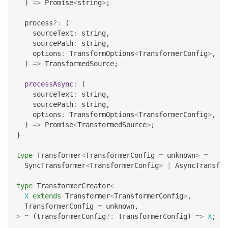
)
=>
Promise
<
string
>
;
  process
?
:
(
    sourceText
:
string
,
    sourcePath
:
string
,
    options
:
 TransformOptions
<
TransformerConfig
>
,
)
=>
 TransformedSource
;
processAsync
:
(
    sourceText
:
string
,
    sourcePath
:
string
,
    options
:
 TransformOptions
<
TransformerConfig
>
,
)
=>
Promise
<
TransformedSource
>
;
}
type
Transformer
<
TransformerConfig 
=
unknown
>
=
  SyncTransformer
<
TransformerConfig
>
|
 AsyncTransfor
type
TransformerCreator
<
X
extends
 Transformer
<
TransformerConfig
>
,
  TransformerConfig 
=
unknown
,
>
=
(
transformerConfig
?
:
 TransformerConfig
)
=>
X
;