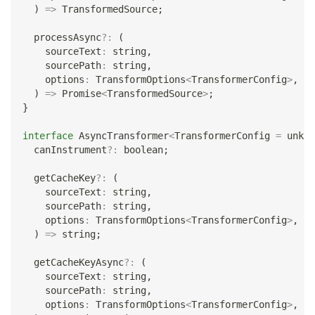
)
=>
 TransformedSource
;
  processAsync
?
:
(
    sourceText
:
string
,
    sourcePath
:
string
,
    options
:
 TransformOptions
<
TransformerConfig
>
,
)
=>
Promise
<
TransformedSource
>
;
}
interface
AsyncTransformer
<
TransformerConfig 
=
unkno
  canInstrument
?
:
boolean
;
  getCacheKey
?
:
(
    sourceText
:
string
,
    sourcePath
:
string
,
    options
:
 TransformOptions
<
TransformerConfig
>
,
)
=>
string
;
  getCacheKeyAsync
?
:
(
    sourceText
:
string
,
    sourcePath
:
string
,
    options
:
 TransformOptions
<
TransformerConfig
>
,