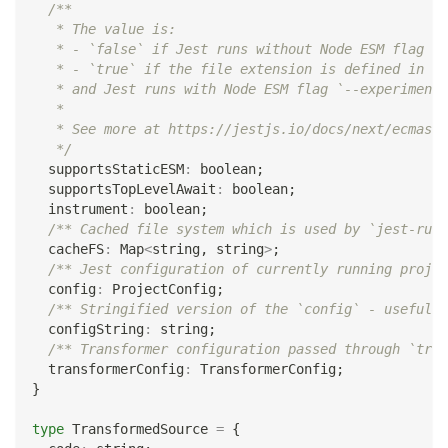
/**
   * The value is:
   * - `false` if Jest runs without Node ESM flag `-
   * - `true` if the file extension is defined in [e
   * and Jest runs with Node ESM flag `--experimenta
   *
   * See more at https://jestjs.io/docs/next/ecmascr
   */
  supportsStaticESM
:
boolean
;
  supportsTopLevelAwait
:
boolean
;
  instrument
:
boolean
;
/** Cached file system which is used by `jest-runt
  cacheFS
:
 Map
<
string
,
string
>
;
/** Jest configuration of currently running projec
  config
:
 ProjectConfig
;
/** Stringified version of the `config` - useful i
  configString
:
string
;
/** Transformer configuration passed through `tran
  transformerConfig
:
 TransformerConfig
;
}
type
TransformedSource
=
{