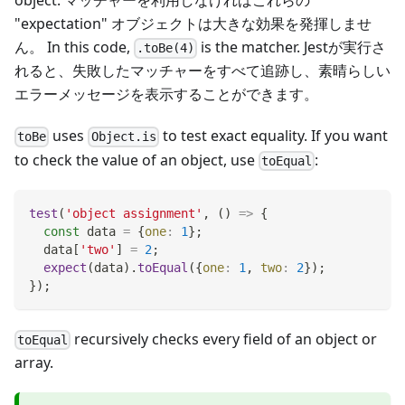
object. マッチャーを利用しなければこれらの
"expectation" オブジェクトは大きな効果を発揮しませ
ん。 In this code,
is the matcher. Jestが実行さ
.toBe(4)
れると、失敗したマッチャーをすべて追跡し、素晴らしい
エラーメッセージを表示することができます。
uses
to test exact equality. If you want
toBe
Object.is
to check the value of an object, use
:
toEqual
test
(
'object assignment'
,
(
)
=>
{
const
 data 
=
{
one
:
1
}
;
  data
[
'two'
]
=
2
;
expect
(
data
)
.
toEqual
(
{
one
:
1
,
two
:
2
}
)
;
}
)
;
recursively checks every field of an object or
toEqual
array.