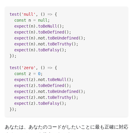
test
(
'null'
,
(
)
=>
{
const
 n 
=
null
;
expect
(
n
)
.
toBeNull
(
)
;
expect
(
n
)
.
toBeDefined
(
)
;
expect
(
n
)
.
not
.
toBeUndefined
(
)
;
expect
(
n
)
.
not
.
toBeTruthy
(
)
;
expect
(
n
)
.
toBeFalsy
(
)
;
}
)
;
test
(
'zero'
,
(
)
=>
{
const
 z 
=
0
;
expect
(
z
)
.
not
.
toBeNull
(
)
;
expect
(
z
)
.
toBeDefined
(
)
;
expect
(
z
)
.
not
.
toBeUndefined
(
)
;
expect
(
z
)
.
not
.
toBeTruthy
(
)
;
expect
(
z
)
.
toBeFalsy
(
)
;
}
)
;
あなたは、あなたのコードがしたいことに最も正確に対応