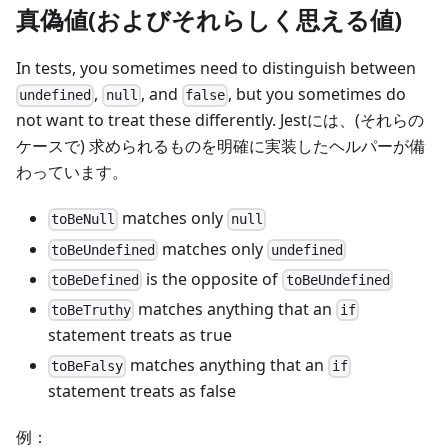
真偽値(およびそれらしく思える値)
In tests, you sometimes need to distinguish between
,
, and
, but you sometimes do
undefined
null
false
not want to treat these differently. Jestには、(それらの
ケースで) 求められるものを明確に実装したヘルパーが備
わっています。
matches only
toBeNull
null
matches only
toBeUndefined
undefined
is the opposite of
toBeDefined
toBeUndefined
matches anything that an
toBeTruthy
if
statement treats as true
matches anything that an
toBeFalsy
if
statement treats as false
例：