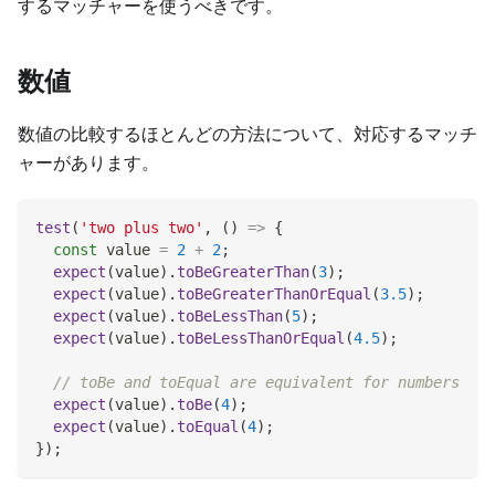
するマッチャーを使うべきです。
数値
数値の比較するほとんどの方法について、対応するマッチ
ャーがあります。
test
(
'two plus two'
,
(
)
=>
{
const
 value 
=
2
+
2
;
expect
(
value
)
.
toBeGreaterThan
(
3
)
;
expect
(
value
)
.
toBeGreaterThanOrEqual
(
3.5
)
;
expect
(
value
)
.
toBeLessThan
(
5
)
;
expect
(
value
)
.
toBeLessThanOrEqual
(
4.5
)
;
// toBe and toEqual are equivalent for numbers
expect
(
value
)
.
toBe
(
4
)
;
expect
(
value
)
.
toEqual
(
4
)
;
}
)
;