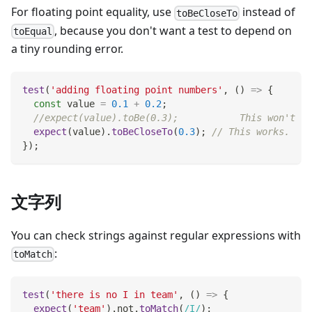
For floating point equality, use
instead of
toBeCloseTo
, because you don't want a test to depend on
toEqual
a tiny rounding error.
test
(
'adding floating point numbers'
,
(
)
=>
{
const
 value 
=
0.1
+
0.2
;
//expect(value).toBe(0.3);           This won't wo
expect
(
value
)
.
toBeCloseTo
(
0.3
)
;
// This works.
}
)
;
文字列
You can check strings against regular expressions with
:
toMatch
test
(
'there is no I in team'
,
(
)
=>
{
expect
(
'team'
)
.
not
.
toMatch
(
/
I
/
)
;