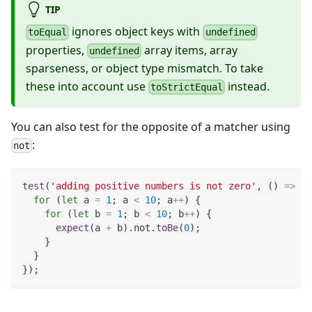
TIP
ignores object keys with
toEqual
undefined
properties,
array items, array
undefined
sparseness, or object type mismatch. To take
these into account use
instead.
toStrictEqual
You can also test for the opposite of a matcher using
:
not
test
(
'adding positive numbers is not zero'
,
(
)
=>
{
for
(
let
 a 
=
1
;
 a 
<
10
;
 a
++
)
{
for
(
let
 b 
=
1
;
 b 
<
10
;
 b
++
)
{
expect
(
a 
+
 b
)
.
not
.
toBe
(
0
)
;
}
}
}
)
;