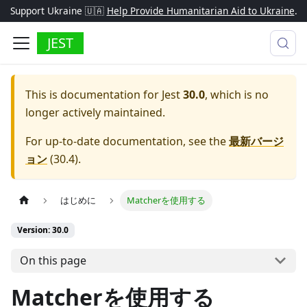
Support Ukraine 🇺🇦
Help Provide Humanitarian Aid to Ukraine
.
JEST
This is documentation for
Jest
30.0
, which is no
longer actively maintained.
For up-to-date documentation, see the
最新バージ
ョン
(
30.4
).
はじめに
Matcherを使用する
Version: 30.0
On this page
Matcherを使用する