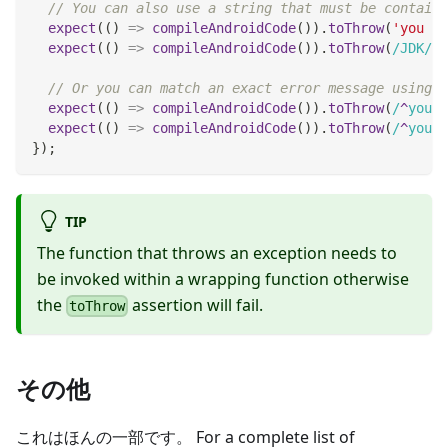
// You can also use a string that must be containe
expect
(
(
)
=>
compileAndroidCode
(
)
)
.
toThrow
(
'you ar
expect
(
(
)
=>
compileAndroidCode
(
)
)
.
toThrow
(
/
JDK
/
)
;
// Or you can match an exact error message using a
expect
(
(
)
=>
compileAndroidCode
(
)
)
.
toThrow
(
/
^
you a
expect
(
(
)
=>
compileAndroidCode
(
)
)
.
toThrow
(
/
^
you a
}
)
;
TIP
The function that throws an exception needs to
be invoked within a wrapping function otherwise
the
assertion will fail.
toThrow
その他
これはほんの一部です。 For a complete list of