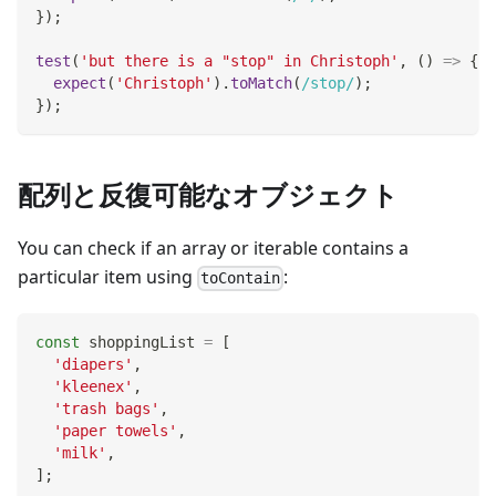
}
)
;
test
(
'but there is a "stop" in Christoph'
,
(
)
=>
{
expect
(
'Christoph'
)
.
toMatch
(
/
stop
/
)
;
}
)
;
配列と反復可能なオブジェクト
You can check if an array or iterable contains a
particular item using
:
toContain
const
 shoppingList 
=
[
'diapers'
,
'kleenex'
,
'trash bags'
,
'paper towels'
,
'milk'
,
]
;