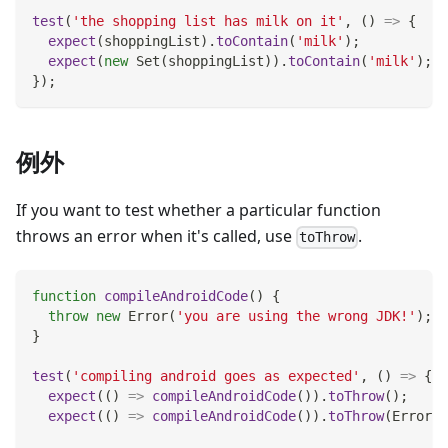
test
(
'the shopping list has milk on it'
,
(
)
=>
{
expect
(
shoppingList
)
.
toContain
(
'milk'
)
;
expect
(
new
Set
(
shoppingList
)
)
.
toContain
(
'milk'
)
;
}
)
;
例外
If you want to test whether a particular function
throws an error when it's called, use
.
toThrow
function
compileAndroidCode
(
)
{
throw
new
Error
(
'you are using the wrong JDK!'
)
;
}
test
(
'compiling android goes as expected'
,
(
)
=>
{
expect
(
(
)
=>
compileAndroidCode
(
)
)
.
toThrow
(
)
;
expect
(
(
)
=>
compileAndroidCode
(
)
)
.
toThrow
(
Error
)
;