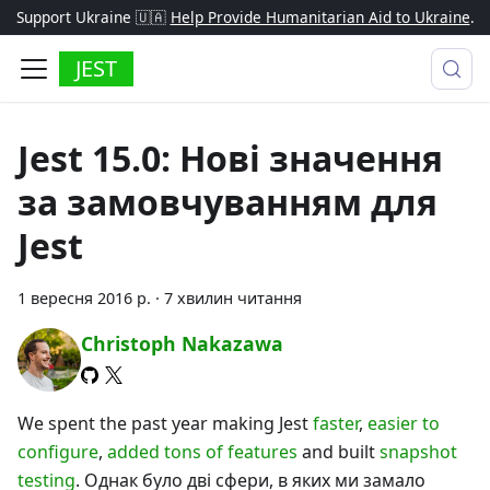
Support Ukraine 🇺🇦
Help Provide Humanitarian Aid to Ukraine
.
JEST
Jest 15.0: Нові значення
за замовчуванням для
Jest
1 вересня 2016 р.
·
7 хвилин читання
Christoph Nakazawa
We spent the past year making Jest
faster
,
easier to
configure
,
added tons of features
and built
snapshot
testing
. Однак було дві сфери, в яких ми замало