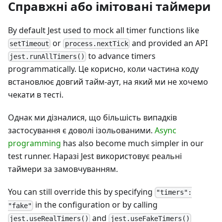
Справжні або імітовані таймери
By default Jest used to mock all timer functions like
or
and provided an API
setTimeout
process.nextTick
to advance timers
jest.runAllTimers()
programmatically. Це корисно, коли частина коду
встановлює довгий тайм-аут, на який ми не хочемо
чекати в тесті.
Однак ми дізналися, що більшість випадків
застосування є доволі ізольованими.
Async
programming
has also become much simpler in our
test runner. Наразі Jest використовує реальні
таймери за замовчуванням.
You can still override this by specifying
"timers":
in the configuration or by calling
"fake"
and
jest.useRealTimers()
jest.useFakeTimers()