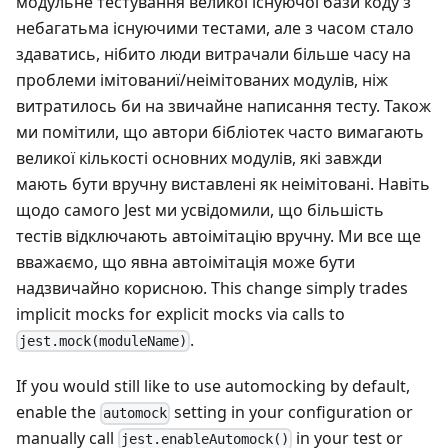
модульне тестування великої існуючої бази коду з
небагатьма існуючими тестами, але з часом стало
здаватись, нібито люди витрачали більше часу на
проблеми імітованиї/неімітованих модулів, ніж
витратилось би на звичайне написання тесту. Також
ми помітили, що автори бібліотек часто вимагають
великої кількості основних модулів, які завжди
мають бути вручну виставлені як неімітовані. Навіть
щодо самого Jest ми усвідомили, що більшість
тестів відключають автоімітацію вручну. Ми все ще
вважаємо, що явна автоімітація може бути
надзвичайно корисною. This change simply trades
implicit mocks for explicit mocks via calls to
.
jest.mock(moduleName)
If you would still like to use automocking by default,
enable the
setting in your configuration or
automock
manually call
in your test or
jest.enableAutomock()