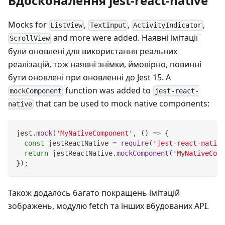
Вдосконалення jest-react-native
Mocks for
,
,
,
ListView
TextInput
ActivityIndicator
and more were added. Наявні імітації
ScrollView
були оновлені для використання реальних
реалізацій, тож наявні знімки, ймовірно, повинні
бути оновлені при оновленні до Jest 15. A
function was added to
mockComponent
jest-react-
that can be used to mock native components:
native
jest
.
mock
(
'MyNativeComponent'
,
(
)
=>
{
const
 jestReactNative 
=
require
(
'jest-react-native
return
 jestReactNative
.
mockComponent
(
'MyNativeComp
}
)
;
Також додалось багато покращень імітацій
зображень, модулю fetch та інших вбудованих API.