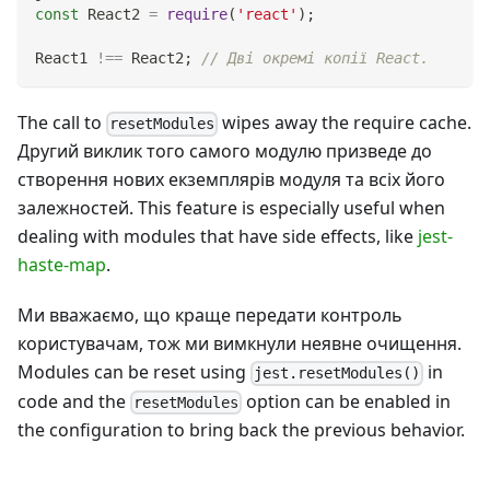
const
React2
=
require
(
'react'
)
;
React1
!==
React2
;
// Дві окремі копії React.
The call to
wipes away the require cache.
resetModules
Другий виклик того самого модулю призведе до
створення нових екземплярів модуля та всіх його
залежностей. This feature is especially useful when
dealing with modules that have side effects, like
jest-
haste-map
.
Ми вважаємо, що краще передати контроль
користувачам, тож ми вимкнули неявне очищення.
Modules can be reset using
in
jest.resetModules()
code and the
option can be enabled in
resetModules
the configuration to bring back the previous behavior.