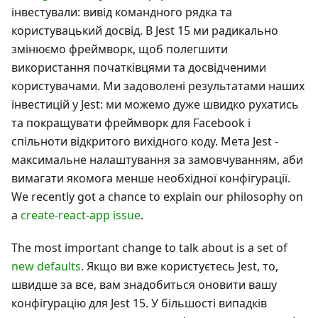
інвестували: вивід командного рядка та
користувацький досвід. В Jest 15 ми радикально
змінюємо фреймворк, щоб полегшити
використання початківцями та досвідченими
користувачами. Ми задоволені результатами наших
інвестицій у Jest: ми можемо дуже швидко рухатись
та покращувати фреймворк для Facebook і
спільноти відкритого вихідного коду. Мета Jest -
максимальне налаштування за замовчуванням, аби
вимагати якомога менше необхідної конфігурації.
We recently got a chance to explain our philosophy on
a
create-react-app issue
.
The most important change to talk about is a set of
new defaults
. Якщо ви вже користуєтесь Jest, то,
швидше за все, вам знадобиться оновити вашу
конфігурацію для Jest 15. У більшості випадків