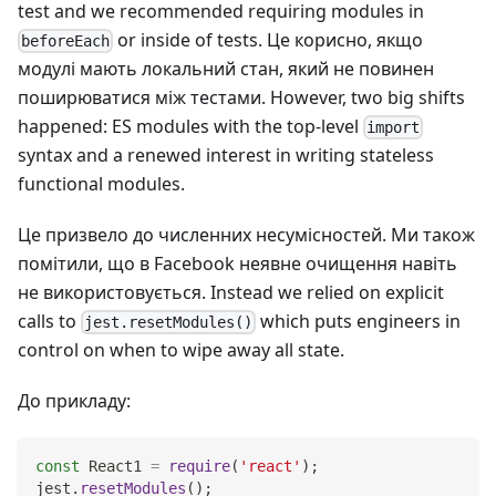
test and we recommended requiring modules in
or inside of tests. Це корисно, якщо
beforeEach
модулі мають локальний стан, який не повинен
поширюватися між тестами. However, two big shifts
happened: ES modules with the top-level
import
syntax and a renewed interest in writing stateless
functional modules.
Це призвело до численних несумісностей. Ми також
помітили, що в Facebook неявне очищення навіть
не використовується. Instead we relied on explicit
calls to
which puts engineers in
jest.resetModules()
control on when to wipe away all state.
До прикладу:
const
React1
=
require
(
'react'
)
;
jest
.
resetModules
(
)
;