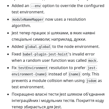
Added an
option to override the configured
--env
test environment.
now uses a resolution
moduleNameMapper
algorithm.
Jest тепер працює зі шляхами, в яких наявні
спеціальні символи; наприклад, дужки.
Added
to the node environment.
global.global
Fixed
's invalid error
babel-plugin-jest-hoist
when a random user function was called
.
mock
Fix
resolution to prefer
testEnvironment
jest-
instead of
only. This
environment-{name}
{name}
prevents a module collision when using
as
jsdom
test environment.
Покращено власні тести Jest шляхом об'єднання
інтеграційних і модульних тестів. Покриття коду
тепер збирається для Jest.