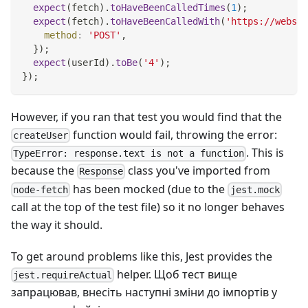
expect
(
fetch
)
.
toHaveBeenCalledTimes
(
1
)
;
expect
(
fetch
)
.
toHaveBeenCalledWith
(
'https://websit
method
:
'POST'
,
}
)
;
expect
(
userId
)
.
toBe
(
'4'
)
;
}
)
;
However, if you ran that test you would find that the
function would fail, throwing the error:
createUser
. This is
TypeError: response.text is not a function
because the
class you've imported from
Response
has been mocked (due to the
node-fetch
jest.mock
call at the top of the test file) so it no longer behaves
the way it should.
To get around problems like this, Jest provides the
helper. Щоб тест вище
jest.requireActual
запрацював, внесіть наступні зміни до імпортів у