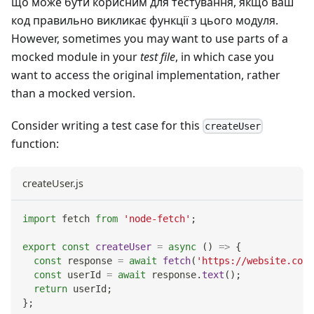
що може бути корисним для тестування, якщо ваш
код правильно викликає функції з цього модуля.
However, sometimes you may want to use parts of a
mocked module in your
test file
, in which case you
want to access the original implementation, rather
than a mocked version.
Consider writing a test case for this
createUser
function:
createUser.js
import
fetch
from
'node-fetch'
;
export
const
createUser
=
async
(
)
=>
{
const
 response 
=
await
fetch
(
'https://website.com/
const
 userId 
=
await
 response
.
text
(
)
;
return
 userId
;
}
;