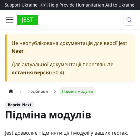
Support Ukraine 🇺🇦
Help Provide Humanitarian Aid to Ukraine
.
JEST
Це неопублікована документація для версії
Jest
Next
.
Для актуальної документації перегляньте
остання версія
(
30.4
).
Посібники
Підміна модулів
Версія: Next
Підміна модулів
Jest дозволяє підміняти цілі модулі у ваших тестах,