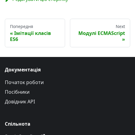
Попередня
Next
Імітації класів
Модулі ECMAScript
ES6
Документація
Початок роботи
Посібники
Довідник API
Спільнота