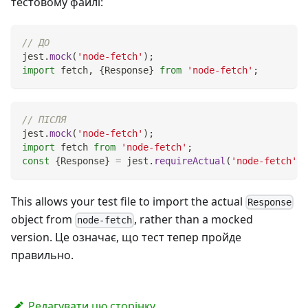
тестовому файлі:
// ДО
jest
.
mock
(
'node-fetch'
)
;
import
fetch
,
{
Response
}
from
'node-fetch'
;
// ПІСЛЯ
jest
.
mock
(
'node-fetch'
)
;
import
fetch
from
'node-fetch'
;
const
{
Response
}
=
 jest
.
requireActual
(
'node-fetch'
)
;
This allows your test file to import the actual
Response
object from
, rather than a mocked
node-fetch
version. Це означає, що тест тепер пройде
правильно.
Редагувати цю сторінку