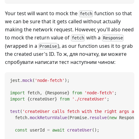
Your test will want to mock the
function so that
fetch
we can be sure that it gets called without actually
making the network request. However, you'll also need
to mock the return value of
with a
fetch
Response
(wrapped in a
), as our function uses it to grab
Promise
the created user's ID. То ж, для початку, ви можете
спробувати написати тест наступним чином:
jest
.
mock
(
'node-fetch'
)
;
import
fetch
,
{
Response
}
from
'node-fetch'
;
import
{
createUser
}
from
'./createUser'
;
test
(
'createUser calls fetch with the right args and
  fetch
.
mockReturnValue
(
Promise
.
resolve
(
new
Response
const
 userId 
=
await
createUser
(
)
;