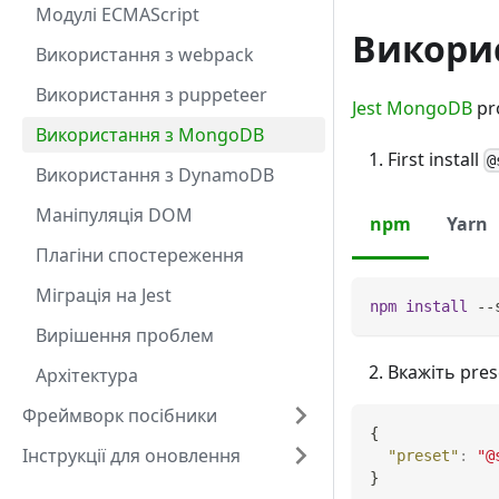
Модулі ECMAScript
Викорис
Використання з webpack
Використання з puppeteer
Jest MongoDB
pro
Використання з MongoDB
First install
@
Використання з DynamoDB
Маніпуляція DOM
npm
Yarn
Плагіни спостереження
Міграція на Jest
npm
install
 --
Вирішення проблем
Вкажіть prese
Архітектура
Фреймворк посібники
{
Інструкції для оновлення
"preset"
:
"@
}