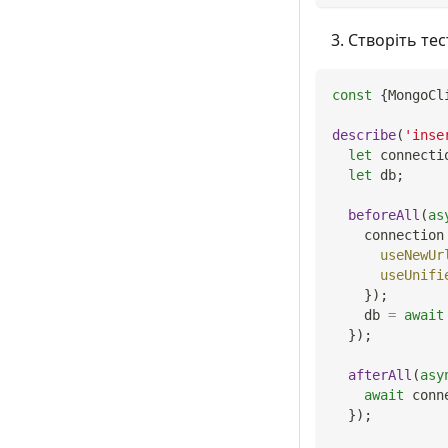
Створіть тес
const
{
MongoCl
describe
(
'inse
let
 connecti
let
 db
;
beforeAll
(
as
    connection
useNewUr
useUnifi
}
)
;
    db 
=
await
}
)
;
afterAll
(
asy
await
 conn
}
)
;