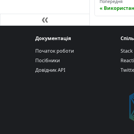
Попередня
Використан
Документація
Спіл
Початок роботи
Stack
Посібники
Reacti
Довідник API
Twitt