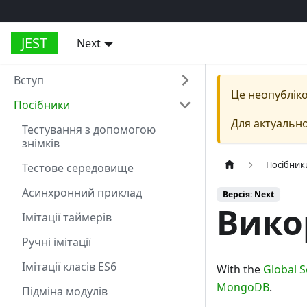
JEST
Next
Вступ
Це неопубліко
Посібники
Для актуально
Тестування з допомогою
знімків
Посібник
Тестове середовище
Асинхронний приклад
Версія: Next
Вико
Імітації таймерів
Ручні імітації
Імітації класів ES6
With the
Global 
MongoDB
.
Підміна модулів