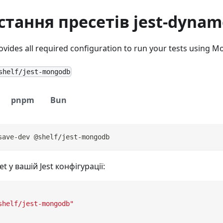
тання пресетів jest-dyna
vides all required configuration to run your tests using 
shelf/jest-mongodb
pnpm
Bun
save-dev @shelf/jest-mongodb
t у вашій Jest конфігурації:
shelf/jest-mongodb"