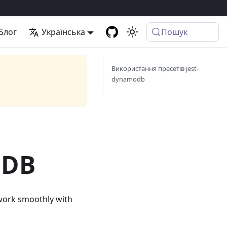
Блог
Українська
Пошук
Використання пресетів jest-
dynamodb
oDB
 work smoothly with