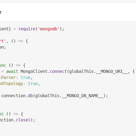
т
ient
}
=
require
(
'mongodb'
)
;
rt'
,
(
)
=>
{
on
;
ync
(
)
=>
{
 
=
await
MongoClient
.
connect
(
globalThis
.
__MONGO_URI__
,
{
lParser
:
true
,
edTopology
:
true
,
 connection
.
db
(
globalThis
.
__MONGO_DB_NAME__
)
;
nc
(
)
=>
{
ection
.
close
(
)
;