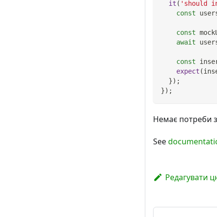
it
(
'should i
const
 user
const
 mock
await
 user
const
 inse
expect
(
ins
}
)
;
}
)
;
Немає потреби з
See
documentati
Редагувати ц