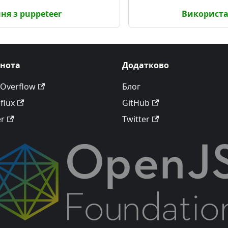
ня з puppeteer
Використа
ьнота
Додатково
 Overflow
Блог
flux
GitHub
er
Twitter