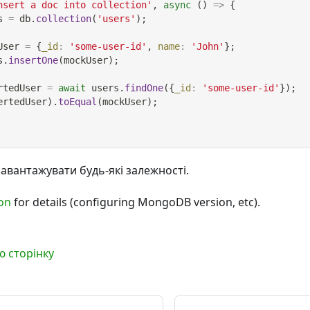
nsert a doc into collection'
,
async
(
)
=>
{
s 
=
 db
.
collection
(
'users'
)
;
User 
=
{
_id
:
'some-user-id'
,
name
:
'John'
}
;
s
.
insertOne
(
mockUser
)
;
rtedUser 
=
await
 users
.
findOne
(
{
_id
:
'some-user-id'
}
)
;
ertedUser
)
.
toEqual
(
mockUser
)
;
авантажувати будь-які залежності.
on
for details (configuring MongoDB version, etc).
ю сторінку