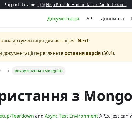
Support Ukraine 🇺🇦
Help Provide Humanitarian Aid to Ukraine
.
Документація
API
Допомога
вана документація для версії
Jest
Next
.
ї документації перегляньте
остання версія
(
30.4
).
и
Використання з MongoDB
ристання з Mong
Setup/Teardown
and
Async Test Environment
APIs, Jest can