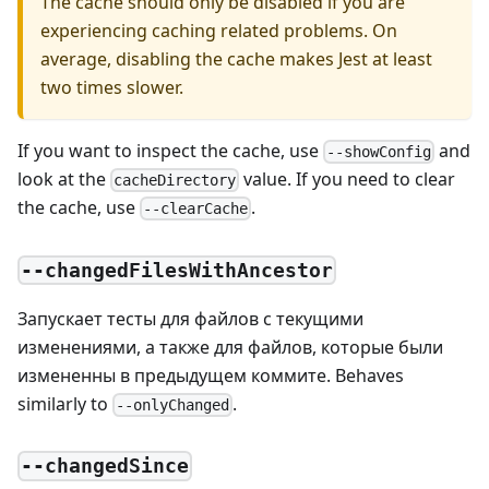
The cache should only be disabled if you are
experiencing caching related problems. On
average, disabling the cache makes Jest at least
two times slower.
If you want to inspect the cache, use
and
--showConfig
look at the
value. If you need to clear
cacheDirectory
the cache, use
.
--clearCache
--changedFilesWithAncestor
Запускает тесты для файлов с текущими
изменениями, а также для файлов, которые были
измененны в предыдущем коммите. Behaves
similarly to
.
--onlyChanged
--changedSince