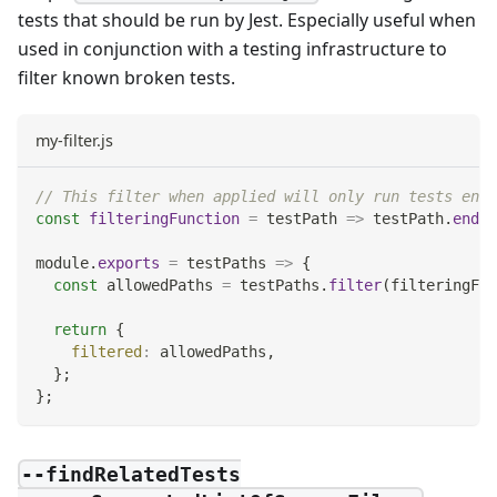
tests that should be run by Jest. Especially useful when
used in conjunction with a testing infrastructure to
filter known broken tests.
my-filter.js
// This filter when applied will only run tests endi
const
filteringFunction
=
testPath
=>
 testPath
.
endsW
module
.
exports
=
testPaths
=>
{
const
 allowedPaths 
=
 testPaths
.
filter
(
filteringFun
return
{
filtered
:
 allowedPaths
,
}
;
}
;
--findRelatedTests