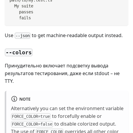
path/to/my.test.ts
  My suite
    passes
    fails
Use
to get machine-readable output instead.
--json
--colors
Принудительно включает подсветку вывода
результатов тестирования, даже если stdout – не
TTY.
NOTE
Alternatively you can set the environment variable
to forcefully enable or
FORCE_COLOR=true
to disable colorized output.
FORCE_COLOR=false
The use of
overrides all other color
FORCE_COLOR