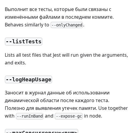
Выполнит все тесты, которые были связаны с
изменёнными файлами в последнем коммите.
Behaves similarly to
.
--onlyChanged
--listTests
Lists all test files that Jest will run given the arguments,
and exits.
--logHeapUsage
Заносит в журнал данные об использовании
динамической области после каждого теста.
Полезно для выявления утечек памяти. Use together
with
and
in node.
--runInBand
--expose-gc
--maxConcurrency=<num>