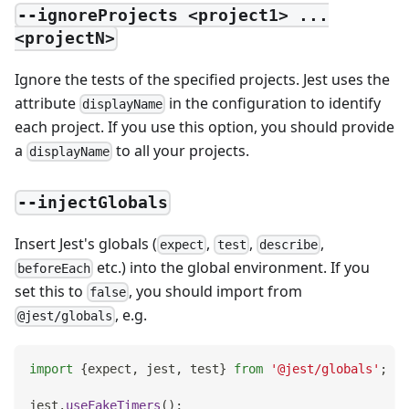
--ignoreProjects <project1> ...
<projectN>
Ignore the tests of the specified projects. Jest uses the
attribute
in the configuration to identify
displayName
each project. If you use this option, you should provide
a
to all your projects.
displayName
--injectGlobals
Insert Jest's globals (
,
,
,
expect
test
describe
etc.) into the global environment. If you
beforeEach
set this to
, you should import from
false
, e.g.
@jest/globals
import
{
expect
,
 jest
,
 test
}
from
'@jest/globals'
;
jest
.
useFakeTimers
(
)
;