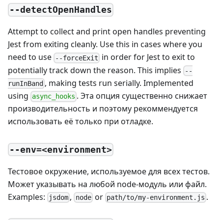
--detectOpenHandles
Attempt to collect and print open handles preventing
Jest from exiting cleanly. Use this in cases where you
need to use
in order for Jest to exit to
--forceExit
potentially track down the reason. This implies
--
, making tests run serially. Implemented
runInBand
using
. Эта опция существенно снижает
async_hooks
производительность и поэтому рекоммендуется
использовать её только при отладке.
--env=<environment>
Тестовое окружение, используемое для всех тестов.
Может указывать на любой node-модуль или файл.
Examples:
,
or
.
jsdom
node
path/to/my-environment.js