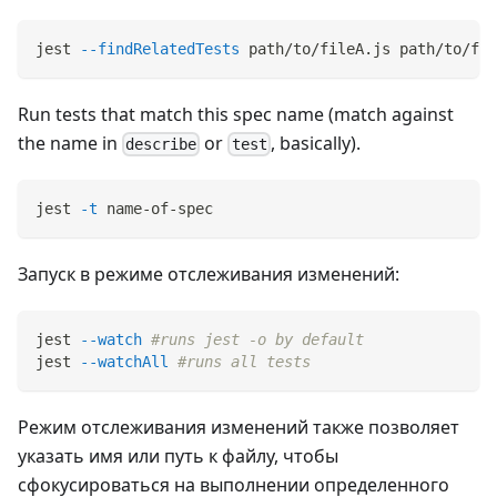
jest 
--findRelatedTests
 path/to/fileA.js path/to/fil
Run tests that match this spec name (match against
the name in
or
, basically).
describe
test
jest 
-t
 name-of-spec
Запуск в режиме отслеживания изменений:
jest 
--watch
#runs jest -o by default
jest 
--watchAll
#runs all tests
Режим отслеживания изменений также позволяет
указать имя или путь к файлу, чтобы
сфокусироваться на выполнении определенного