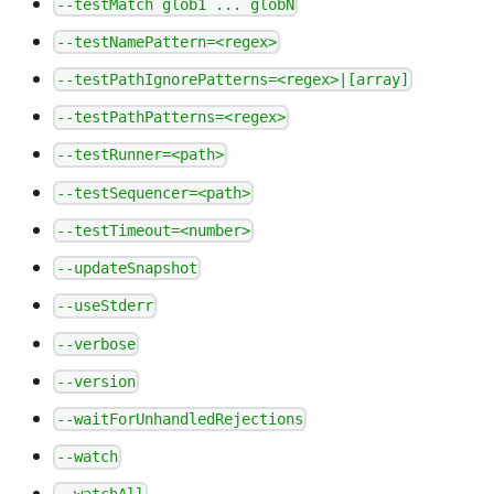
--testMatch glob1 ... globN
--testNamePattern=<regex>
--testPathIgnorePatterns=<regex>|[array]
--testPathPatterns=<regex>
--testRunner=<path>
--testSequencer=<path>
--testTimeout=<number>
--updateSnapshot
--useStderr
--verbose
--version
--waitForUnhandledRejections
--watch