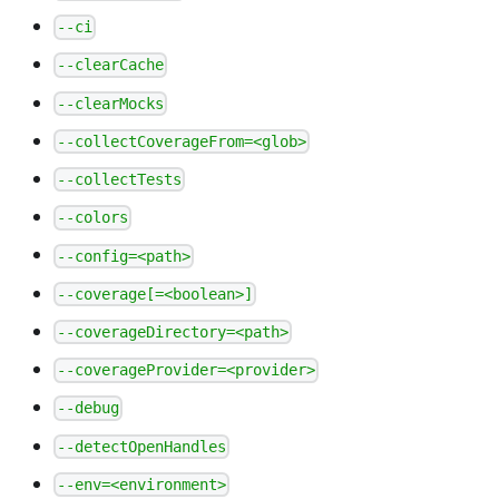
--ci
--clearCache
--clearMocks
--collectCoverageFrom=<glob>
--collectTests
--colors
--config=<path>
--coverage[=<boolean>]
--coverageDirectory=<path>
--coverageProvider=<provider>
--debug
--detectOpenHandles
--env=<environment>