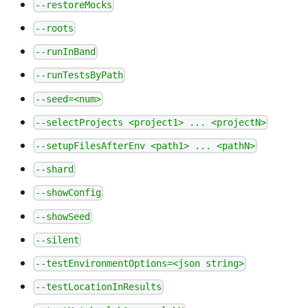
--restoreMocks
--roots
--runInBand
--runTestsByPath
--seed=<num>
--selectProjects <project1> ... <projectN>
--setupFilesAfterEnv <path1> ... <pathN>
--shard
--showConfig
--showSeed
--silent
--testEnvironmentOptions=<json string>
--testLocationInResults