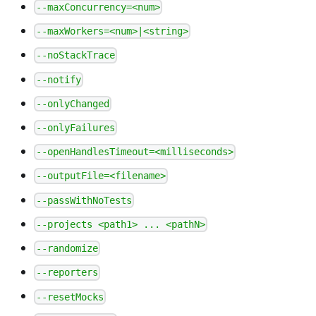
--maxConcurrency=<num>
--maxWorkers=<num>|<string>
--noStackTrace
--notify
--onlyChanged
--onlyFailures
--openHandlesTimeout=<milliseconds>
--outputFile=<filename>
--passWithNoTests
--projects <path1> ... <pathN>
--randomize
--reporters
--resetMocks