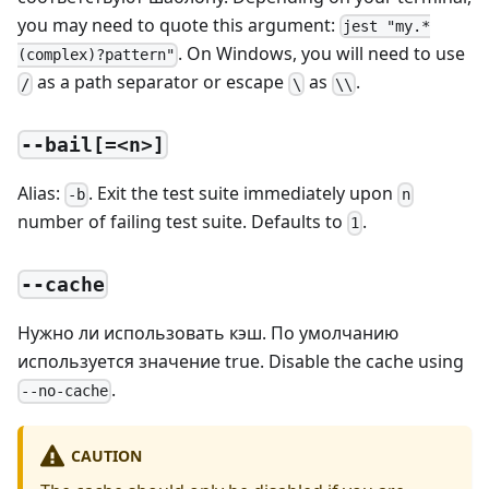
you may need to quote this argument:
jest "my.*
. On Windows, you will need to use
(complex)?pattern"
as a path separator or escape
as
.
/
\
\\
--bail[=<n>]
Alias:
. Exit the test suite immediately upon
-b
n
number of failing test suite. Defaults to
.
1
--cache
Нужно ли использовать кэш. По умолчанию
используется значение true. Disable the cache using
.
--no-cache
CAUTION