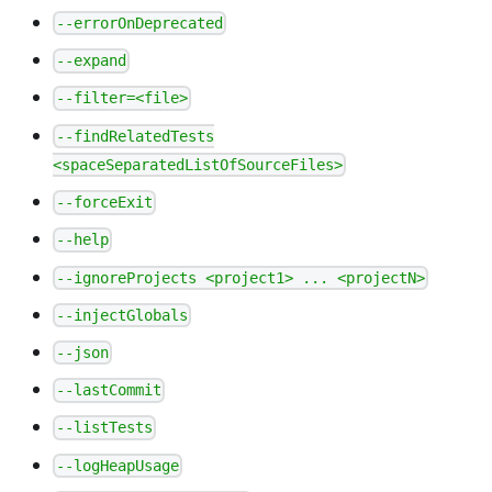
--errorOnDeprecated
--expand
--filter=<file>
--findRelatedTests
<spaceSeparatedListOfSourceFiles>
--forceExit
--help
--ignoreProjects <project1> ... <projectN>
--injectGlobals
--json
--lastCommit
--listTests
--logHeapUsage